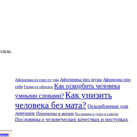
ольза.
Афоризмы про мужа
Афоризмы из горе от ума
Афоризмы про
Как оскорбить человека
себя
Грамота образец
Как унизить
умными словами?
человека без мата?
Оскорбления для
девушек
Перемены в жизни
Пословицы о долге и совести
Пословицы о человеческих качествах и поступках
нное