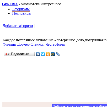
- библиотека интересного.
LiBRERIA
Афоризмы
Пословицы
Добавить афоризм
|
Каждое потерянное мгновение - потерянное дело,потерянная п
Филипп Дормер Стенхоп Честерфилд
Поделиться…
Добавить эту страницу в избра