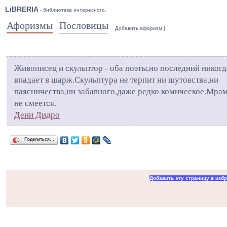
LiBRERIA
- библиотека интересного.
Афоризмы
Пословицы
Добавить афоризм
|
Живописец и скульптор - оба поэты,но последний никогд
впадает в шарж.Скульптура не терпит ни шутовства,ни
паясничества,ни забавного,даже редко комическое.Мра
не смеется.
Дени Дидро
Поделиться…
Добавить эту страницу в изб