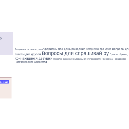
р
Афоризмы про день рождения
Вопросы дл
Афоризмы про мужа
Афоризмы из горе от ума
Вопросы для спрашивай ру
анкеты для друзей
Грамота образец
Кончающиеся девушки
Пословицы об обязанностях человека и Гражданина
Некролог образец
Разочарование афоризмы
ранное