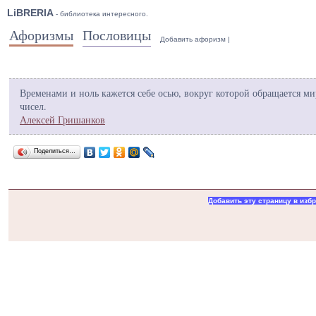
LiBRERIA
- библиотека интересного.
Афоризмы
Пословицы
Добавить афоризм
|
Временами и ноль кажется себе осью, вокруг которой обращается ми
чисел.
Алексей Гришанков
Поделиться…
Добавить эту страницу в изб