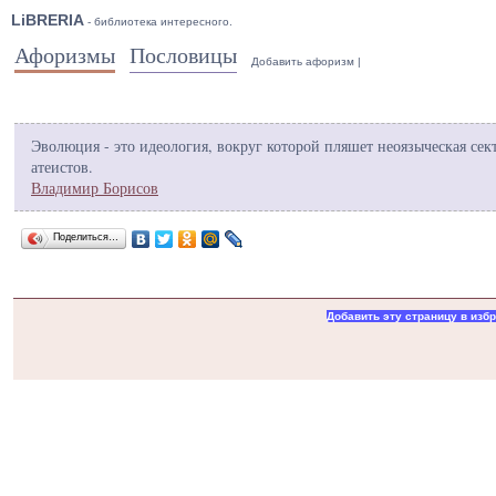
LiBRERIA
- библиотека интересного.
Афоризмы
Пословицы
Добавить афоризм
|
Эволюция - это идеология, вокруг которой пляшет неоязыческая сек
атеистов.
Владимир Борисов
Поделиться…
Добавить эту страницу в изб