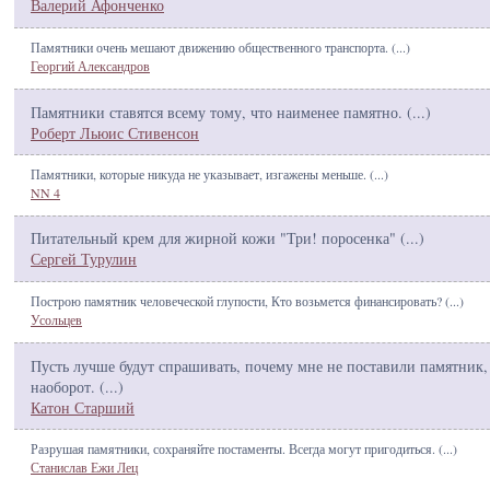
Валерий Афонченко
Памятники очень мешают движению общественного транспорта. (
...
)
Георгий Александров
Памятники ставятся всему тому, что наименее памятно. (
...
)
Роберт Льюис Стивенсон
Памятники, которые никуда не указывает, изгажены меньше. (
...
)
NN 4
Питательный крем для жирной кожи "Три! поросенка" (
...
)
Сергей Турулин
Построю памятник человеческой глупости, Кто возьмется финансировать? (
...
)
Усольцев
Пусть лучше будут спрашивать, почему мне не поставили памятник,
наоборот. (
...
)
Катон Старший
Разрушая памятники, сохраняйте постаменты. Всегда могут пригодиться. (
...
)
Станислав Ежи Лец