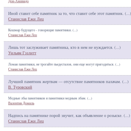
Дон-Аминадо
Иной ставит себе памятник за то, что ставит себе этот памятник. (
...
Станислав Ежи Лец
Кошмар будущего - говорящие памятники. (
...
)
Станислав Ежи Лец
Лишь тот заслуживает памятника, кто в нем не нуждается. (
...
)
Уильям Гэзлитт
Ломая памятники, не трогайте пьедесталов, они еще могут пригодиться. (
...
)
Станислав Ежи Лец
Лучший памятник жертвам — отсутствие памятников палачам. (
...
)
В. Туровский
Медные лбы памятников и памятники медным лбам. (
...
)
Валентин Домиль
Надпись на памятнике порой звучит, как объявление о розыске. (
...
)
Станислав Ежи Лец