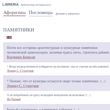
LiBRERIA
- библиотека интересного.
Афоризмы
Пословицы
Добавить афоризм
|
ПАМЯТНИКИ
1-48
Почти все историко-архитектурные и культурные памятники
человеческой цивилизации, включая чудеса света, строились рабами.
Владимир Борисов
* Когда посредственность взбирается на постамент, она от счастья на нём каменеет. 
Леонид С. Сухоруков
* Похоже, что от культуры останутся скоро только памятники. (
...
)
Леонид С. Сухоруков
А не попробовать ли сразу возводить монументы на колесиках? (
...
)
Ян Чарный
Были бы пьедесталы, а памятники найдутся. (
...
)