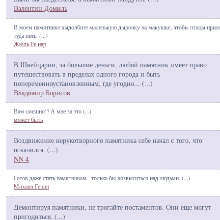
Валентин Домиль
В моем памятнике выдолбите маленькую дырочку на макушке, чтобы птицы прил
туда пить. (
...
)
Жюль Ре нар
В Швейцарии, за большие деньги, любой памятник имеет право
путешествовать в пределах одного города и быть
попеременноустановленным, где угодно... (
...
)
Владимир Борисов
Вам смешно!? А мне за это (
...
)
может быть
Воздвижение нерукотворного памятника себе начал с того, что
оскалился. (
...
)
NN 4
Готов даже стать памятником - только бы возвыситься над людьми. (
...
)
Михаил Генин
Демонтируя памятники, не трогайте постаментов. Они еще могут
пригодиться. (
...
)