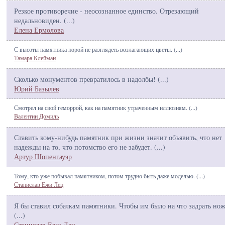
Резкое противоречие - неосознанное единство. Отрезающий
недальновиден. (
...
)
Елена Ермолова
С высоты памятника порой не разглядеть возлагающих цветы. (
...
)
Тамара Клейман
Сколько монументов превратилось в надолбы! (
...
)
Юрий Базылев
Смотрел на свой геморрой, как на памятник утраченным иллюзиям. (
...
)
Валентин Домиль
Ставить кому-нибудь памятник при жизни значит объявить, что нет
надежды на то, что потомство его не забудет. (
...
)
Артур Шопенгауэр
Тому, кто уже побывал памятником, потом трудно быть даже моделью. (
...
)
Станислав Ежи Лец
Я бы ставил собачкам памятники. Чтобы им было на что задрать нож
(
...
)
Станислав Ежи Лец