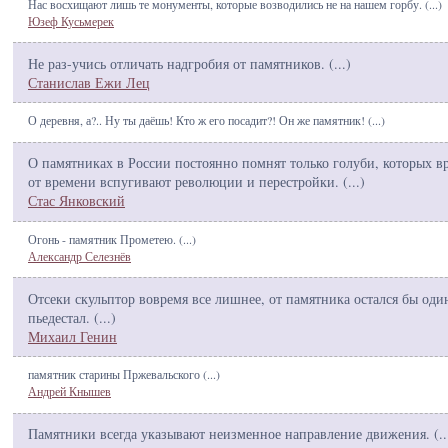
Нас восхищают лишь те монументы, которые возводились не на нашем горбу. (
...
)
Юзеф Кусьмерек
Не раз-учись отличать надгробия от памятников. (
...
)
Станислав Ежи Лец
О деревня, а?.. Ну ты даёшь! Кто ж его посадит?! Он же памятник! (
...
)
О памятниках в России постоянно помнят только голуби, которых в
от времени вспугивают революции и перестройки. (
...
)
Стас Янковский
Огонь - памятник Прометею. (
...
)
Александр Селезнёв
Отсеки скульптор вовремя все лишнее, от памятника остался бы оди
пьедестал. (
...
)
Михаил Генин
памятник старины Пржевальского (
...
)
Андрей Кнышев
Памятники всегда указывают неизменное направление движения. (
..