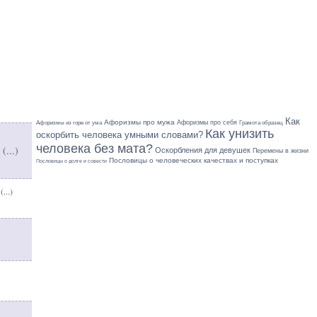
Как
Афоризмы про мужа
Афоризмы про себя
Грамота образец
Афоризмы из горе от ума
Как унизить
оскорбить человека умными словами?
человека без мата?
 (
...
)
Оскорбления для девушек
Перемены в жизни
Пословицы о человеческих качествах и поступках
Пословицы о долге и совести
(
...
)