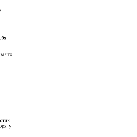
е
ебя
пы что
хотик
оря, у