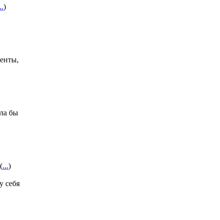
..
)
енты,
ла бы
(
...
)
у себя