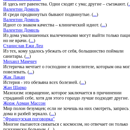
И здесь нет равенства. Одни сходят с ума; другие – съезжают. (
.
Валентин Домиль
И среди продвинутых бывают подвинутые. (
...
)
Валентин Домиль
Идиот со знаком качества – клинический идиот. (
...
)
Валентин Домиль
Из дома умалишенных вылеченными могут выйти только паци
но не врачи. (
...
)
Станислав Ежи Лец
Из тех, кому удалось убежать от себя, большинство поймали
санитары. (
...
)
Михаил Мамчич
Истеричка мечтает о господине и повелителе, которым она мог
повелевать. (
...
)
Жак Лакан
Истерия - это обезьяна всех болезней. (
...
)
Жан Шарко
Мазохизм: извращение, которое заключается в причинении
страданий себе, хотя для этого гораздо лучше подходят другие. 
Жорж Арман Массон
Мир полон безумцев; если не хочешь на них смотреть, запрись 
дома и разбей зеркало. (
...
)
"Французская поговорка"
Многие пытаются связаться с космосом, но отвечает он только
психически больным. (
...
)