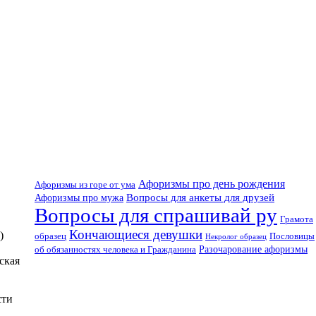
Афоризмы про день рождения
Афоризмы из горе от ума
Вопросы для анкеты для друзей
Афоризмы про мужа
Вопросы для спрашивай ру
Грамота
Кончающиеся девушки
)
образец
Пословицы
Некролог образец
об обязанностях человека и Гражданина
Разочарование афоризмы
ская
сти