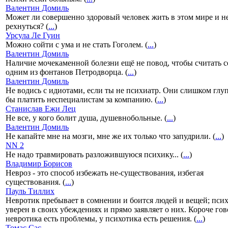
Валентин Домиль
Может ли совершенно здоровый человек жить в этом мире и н
рехнуться? (
...
)
Урсула Ле Гуин
Можно сойти с ума и не стать Гоголем. (
...
)
Валентин Домиль
Наличие мочекаменной болезни ещё не повод, чтобы считать с
одним из фонтанов Петродворца. (
...
)
Валентин Домиль
Не водись с идиотами, если ты не психиатр. Они слишком глу
бы платить неспециалистам за компанию. (
...
)
Станислав Ежи Лец
Не все, у кого болит душа, душевнобольные. (
...
)
Валентин Домиль
Не капайте мне на мозги, мне же их только что запудрили. (
...
)
NN 2
Не надо травмировать разложившуюся психику... (
...
)
Владимир Борисов
Невроз - это способ избежать не-существования, избегая
существования. (
...
)
Пауль Тиллих
Невротик пребывает в сомнении и боится людей и вещей; пси
уверен в своих убеждениях и прямо заявляет о них. Короче гов
невротика есть проблемы, у психотика есть решения. (
...
)
Томас Сас