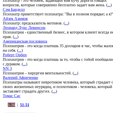
Психиатр - это человек, задающий вам кучу дорогостоящих
вопросов, которые совершенно бесплатно задает вам жена. (
...
)
Сэм Барделл
Психиатр приветствует психиатра: "Вы в полном порядке; а я?"
Айзек Азимов
Психиатр: предсказатель мотивов. (
...
)
Леонард Луис Левинсон
Психиатрия - единственный бизнес, в котором клиент всегда н
прав. (
...
)
Американская пословица
Психиатрия - это когда платишь 35 долларов в час, чтобы жало
на себя. (
...
)
Роберт Орбен
Психиатрия - это когда платишь за то, чтобы с тобой пообщали
с дураком. (
...
)
NN 3
Психиатрия – хирургия ментальностей. (
...
)
Валерий Афонченко
Психиатры называют невротиком человека, который страдает 
своих жизненных неурядиц, и психотиком - человека, который
заставляет страдать других. (
...
)
Томас Сас
1-50
|
51-51