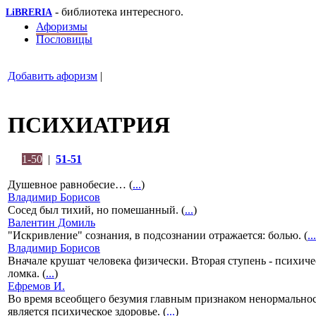
- библиотека интересного.
LiBRERIA
Афоризмы
Пословицы
Добавить афоризм
|
ПСИХИАТРИЯ
1-50
|
51-51
Душевное равнобесие… (
...
)
Владимир Борисов
Сосед был тихий, но помешанный. (
...
)
Валентин Домиль
"Искривление" сознания, в подсознании отражается: болью. (
...
Владимир Борисов
Вначале крушат человека физически. Вторая ступень - психиче
ломка. (
...
)
Ефремов И.
Во время всеобщего безумия главным признаком ненормально
является психическое здоровье. (
...
)