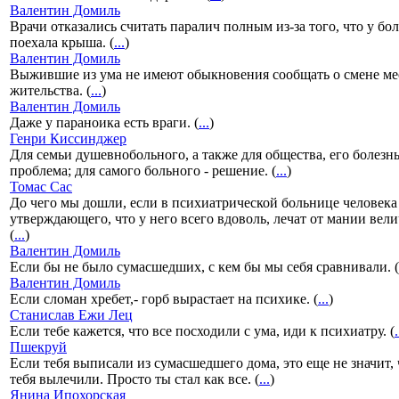
Валентин Домиль
Врачи отказались считать паралич полным из-за того, что у бо
поехала крыша. (
...
)
Валентин Домиль
Выжившие из ума не имеют обыкновения сообщать о смене ме
жительства. (
...
)
Валентин Домиль
Даже у параноика есть враги. (
...
)
Генри Киссинджер
Для семьи душевнобольного, а также для общества, его болезнь
проблема; для самого больного - решение. (
...
)
Томас Сас
До чего мы дошли, если в психиатрической больнице человека
утверждающего, что у него всего вдоволь, лечат от мании вели
(
...
)
Валентин Домиль
Если бы не было сумасшедших, с кем бы мы себя сравнивали. (
Валентин Домиль
Если сломан хребет,- горб вырастает на психике. (
...
)
Станислав Ежи Лец
Если тебе кажется, что все посходили с ума, иди к психиатру. (
.
Пшекруй
Если тебя выписали из сумасшедшего дома, это еще не значит, 
тебя вылечили. Просто ты стал как все. (
...
)
Янина Ипохорская