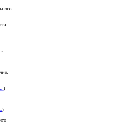
льного
ста
 -
чия.
...
)
..
)
что