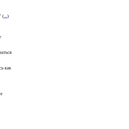
 (
...
)
е
ваться
сь как
от