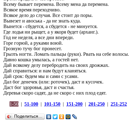
Всему бывает перемена. Всему мена да перемена.
Всякое время переходчиво.
Всякое дело до случая. Все стоит до поры.
Вывезет и авоська - да не знать куда.
Вынется - сбудется, а сбудется - не минуется.
Где лодья ни рыщет, а у якоря будет (арханг.).
Год не неделя, а все дни впереди.
Горе горюй, а руками воюй.
Грозную тучу бог пронесет.
Грызть ногти. Ломать пальцы (руки). Рвать на себе волосы.
Давно кошка умылась, а гостей нет.
Дай всякому делу перебродить на своих дрожжах.
Дай справиться: и нам будут кланяться.
Дай срок: будем мы и сами с усами.
Дал бог денечек (или: роточек), даст и кусочек.
Даст бог здоровья, даст и счастья.
Деревья скоро садят, да не скоро с них плод едят.
1-50
|
51-100
|
101-150
|
151-200
|
201-250
|
251-252
Поделиться…