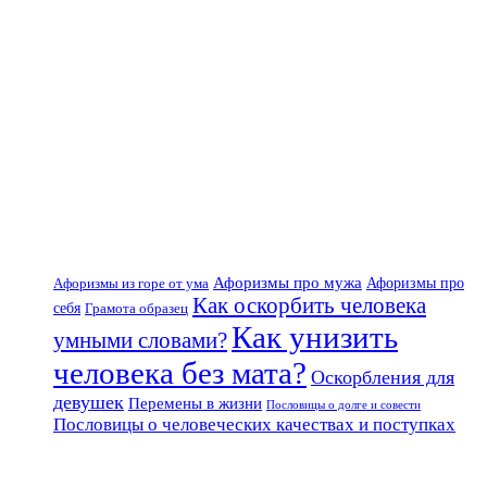
Афоризмы про мужа
Афоризмы из горе от ума
Афоризмы про
Как оскорбить человека
себя
Грамота образец
Как унизить
умными словами?
человека без мата?
Оскорбления для
девушек
Перемены в жизни
Пословицы о долге и совести
Пословицы о человеческих качествах и поступках