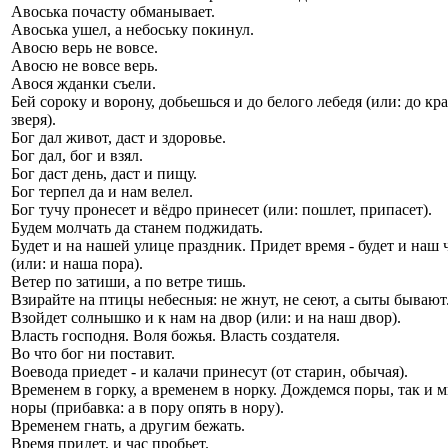
Авоська почасту обманывает.
Авоська ушел, а небоську покинул.
Авосю верь не вовсе.
Авосю не вовсе верь.
Авося жданки съели.
Бей сороку и ворону, добьешься и до белого лебедя (или: до кр
зверя).
Бог дал живот, даст и здоровье.
Бог дал, бог и взял.
Бог даст день, даст и пищу.
Бог терпел да и нам велел.
Бог тучу пронесет и вёдро принесет (или: пошлет, припасет).
Будем молчать да станем поджидать.
Будет и на нашей улице праздник. Придет время - будет и наш 
(или: и наша пора).
Ветер по затиши, а по ветре тишь.
Взирайте на птицы небесныя: не жнут, не сеют, а сыты бывают
Взойдет солнышко и к нам на двор (или: и на наш двор).
Власть господня. Воля божья. Власть создателя.
Во что бог ни поставит.
Воевода приедет - и калачи принесут (от старин, обычая).
Временем в горку, а временем в норку. Дождемся поры, так и м
норы (прибавка: а в пору опять в нору).
Временем гнать, а другим бежать.
Время придет, и час пробьет.