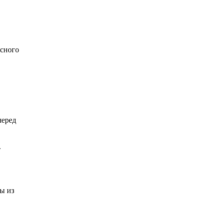
асного
черед
.
ы из