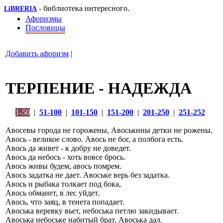
- библиотека интересного.
LiBRERIA
Афоризмы
Пословицы
Добавить афоризм
|
ТЕРПЕНИЕ - НАДЕЖДА
1-50
|
51-100
|
101-150
|
151-200
|
201-250
|
251-252
Авосевы города не горожены, Авоськины детки не рожены.
Авось - великое слово. Авось не бог, а полбога есть.
Авось да живет - к добру не доведет.
Авось да небось - хоть вовсе брось.
Авось живы будем, авось помрем.
Авось задатка не дает. Авоське верь без задатка.
Авось и рыбака толкает под бока,
Авось обманет, в лес уйдет.
Авось, что заяц, в тенета попадает.
Авоська веревку вьет, небоська петлю закидывает.
Авоська небоське набитый брат. Авоська дал.