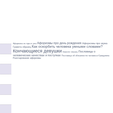
Афоризмы про день рождения
Афоризмы про мужа
Афоризмы из горе от ума
Как оскорбить человека умными словами?
Грамота образец
Кончающиеся девушки
Пословицы о
Некролог образец
человеческих качествах и поступках
Пословицы об обязанностях человека и Гражданина
Разочарование афоризмы