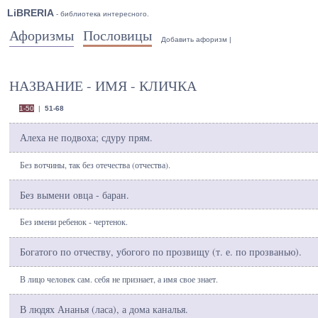
LiBRERIA
- библиотека интересного.
Афоризмы
Пословицы
Добавить афоризм
|
НАЗВАНИЕ - ИМЯ - КЛИЧКА
1-50
|
51-68
Алеха не подвоха; сдуру прям.
Без вотчины, так без отечества (отчества).
Без вымени овца - баран.
Без имени ребенок - чертенок.
Богатого по отчеству, убогого по прозвищу (т. е. по прозванью).
В лицо человек сам. себя не признает, а имя свое знает.
В людях Ананья (ласа), а дома каналья.