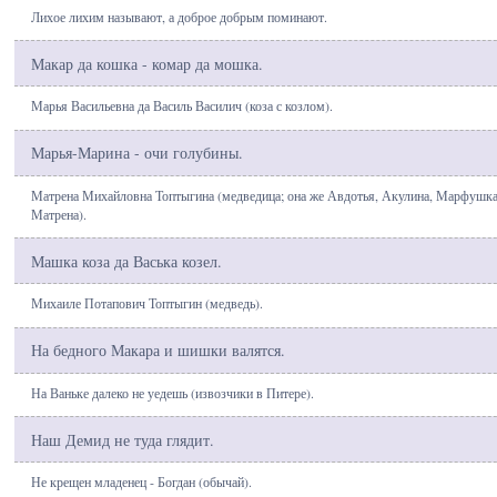
Лихое лихим называют, а доброе добрым поминают.
Макар да кошка - комар да мошка.
Марья Васильевна да Василь Василич (коза с козлом).
Марья-Марина - очи голубины.
Матрена Михайловна Топтыгина (медведица; она же Авдотья, Акулина, Марфушка
Матрена).
Машка коза да Васька козел.
Михаиле Потапович Топтыгин (медведь).
На бедного Макара и шишки валятся.
На Ваньке далеко не уедешь (извозчики в Питере).
Наш Демид не туда глядит.
Не крещен младенец - Богдан (обычай).