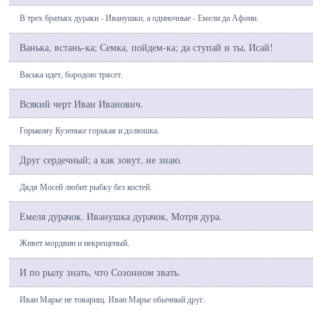
В трех братьях дураки - Иванушки, а одиночные - Емели да Афони.
Ванька, встань-ка; Семка, пойдем-ка; да ступай и ты, Исай!
Васька идет, бородою трясет.
Всякий черт Иван Иванович.
Горькому Кузеньке горькая и долюшка.
Друг сердечный; а как зовут, не знаю.
Дядя Мосей любит рыбку без костей.
Емеля дурачок. Иванушка дурачок, Мотря дура.
Живет мордвин и некрещеный.
И по рылу знать, что Созонном звать.
Иван Марье не товарищ. Иван Марье обычный друг.