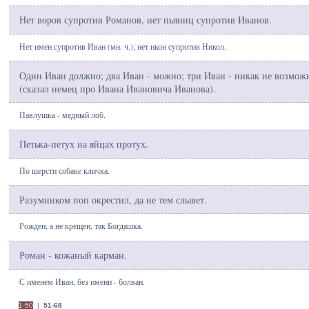
Нет воров супротив Романов, нет пьяниц супротив Иванов.
Нет имен супротив Иван (мн. ч.); нет икон супротив Никол.
Один Иван должно; два Иван - можно; три Иван - никак не возмож
(сказал немец про Ивана Ивановича Иванова).
Павлушка - медный лоб.
Петька-петух на яйцах протух.
По шерсти собаке кличка.
Разумником поп окрестил, да не тем слывет.
Рожден, а не крещен, так Богдашка.
Роман - кожаный карман.
С именем Иван, без имени - болван.
1-50
|
51-68