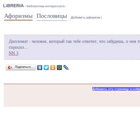
LiBRERIA
- библиотека интересного.
Афоризмы
Пословицы
Добавить афоризм
|
Дипломат - человек, который так тебе ответит, что забудешь, о чем т
спросил...
NN 3
Поделиться…
Добавить эту страницу в изб