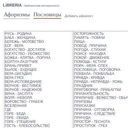
LiBRERIA
- библиотека интересного.
Афоризмы
Пословицы
Добавить афоризм
|
PУСЬ - РОДИНА
ОСТОРОЖНОСТЬ
БАБА - ЖЕНЩИНА
ПАМЯТЬ - ПОМНИ
БЕРЕЖЬ - МОТОВСТВО
ПИЩА
БОГ - ВЕРА
ПОВОД - ПРИЧИНА
БОГАТСТВО - ДОСТАТОК
ПОГОДА - СТИХИИ
БОГАТСТВО - УБОЖЕСТВО
ПОИСК - НАХОДКА
БОЖБА - КЛЯТВА - ПОРУКА
ПОКОЙ - ДВИЖЕНИЕ
БОЛТУН-ЛАЗУТЧИК
ПОМОЩЬ - КСТАТИ
БРАНЬ-ПРИВЕТ
ПОРА - МЕРА -СПЕХ
БЫЛОЕ - БУДУЩЕЕ
ПОСЛОВИЦА - ПОГОВОРКА
ВЕРА (ЗАГАДКИ)
ПОХВАЛА - ПОХВАЛЬБА
ВЕРА-ГРЕХ
ПРАВДА - КРИВДА
ВЕРА-ИСПОВЕДАНИЕ
ПРАВДА - НЕПРАВДА - ЛОЖЬ
ВЕРНОЕ - ВЕСТИМОЕ
ПРАЗДНИК
ВЕРНОЕ - НАДЕЖНОЕ
ПРИГОВОРКИ - ПРИБАУТКИ
ВИНА - ЗАСЛУГА
ПРИЗНАТЕЛЬНОСТЬ
ВОЛЯ - НЕВОЛЯ
ПРИЛИЧИЕ - ВЕЖЕСТВО - ОБЫ
ВОРОВСТВО - ГРАБЕЖ
ПРИПЕВЫ
ВСЕЛЕННАЯ
ПРИСКАЗКИ
ГДЕ
ПРИЧИНА - ОТГОВОРКА
ГОРЕ - БЕДА
ПРИЧИНА - СЛЕДСТВИЕ
ГОРЕ - ОБИДА
ПРИЧУДА
ГОРЕ - УТЕШЕНИЕ
ПРОСТОР - ТЕСНОТА
ГОСТЬ - ХЛЕБОСОЛЬСТВО
ПРОСТУПОК - ГРЕХ