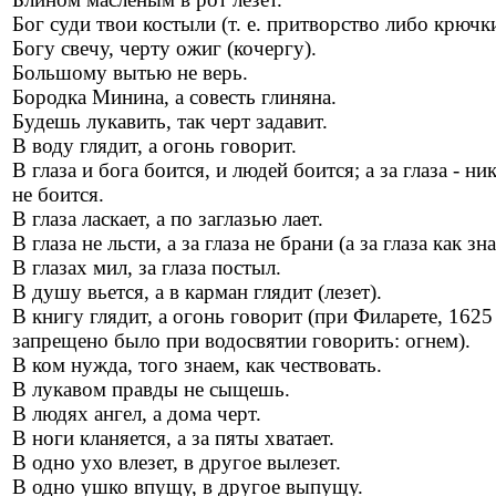
Бог суди твои костыли (т. е. притворство либо крючки
Богу свечу, черту ожиг (кочергу).
Большому вытью не верь.
Бородка Минина, а совесть глиняна.
Будешь лукавить, так черт задавит.
В воду глядит, а огонь говорит.
В глаза и бога боится, и людей боится; а за глаза - ни
не боится.
В глаза ласкает, а по заглазью лает.
В глаза не льсти, а за глаза не брани (а за глаза как зн
В глазах мил, за глаза постыл.
В душу вьется, а в карман глядит (лезет).
В книгу глядит, а огонь говорит (при Филарете, 1625 
запрещено было при водосвятии говорить: огнем).
В ком нужда, того знаем, как чествовать.
В лукавом правды не сыщешь.
В людях ангел, а дома черт.
В ноги кланяется, а за пяты хватает.
В одно ухо влезет, в другое вылезет.
В одно ушко впущу, в другое выпущу.