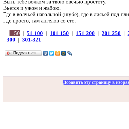
Выть тебе волком за твою овечью простоту.
Вьется и ужом и жабою.
Где в волчьей нагольной (шубе), где в лисьей под пл
Где просто, там ангелов со сто.
1-50
|
51-100
|
101-150
|
151-200
|
201-250
|
300
|
301-321
Поделиться…
Добавить эту страницу в избра