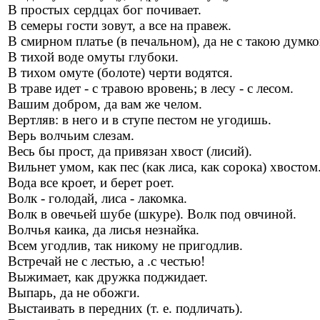
В простых сердцах бог почивает.
В семеры гости зовут, а все на правеж.
В смирном платье (в печальном), да не с такою думко
В тихой воде омуты глубоки.
В тихом омуте (болоте) черти водятся.
В траве идет - с травою вровень; в лесу - с лесом.
Вашим добром, да вам же челом.
Вертляв: в него и в ступе пестом не угодишь.
Верь волчьим слезам.
Весь бы прост, да привязан хвост (лисий).
Вильнет умом, как пес (как лиса, как сорока) хвостом
Вода все кроет, и берет роет.
Волк - голодай, лиса - лакомка.
Волк в овечьей шубе (шкуре). Волк под овчиной.
Волчья каика, да лисья незнайка.
Всем угодлив, так никому не пригодлив.
Встречай не с лестью, а .с честью!
Выжимает, как дружка поджидает.
Выпарь, да не обожги.
Выстаивать в передних (т. е. подличать).