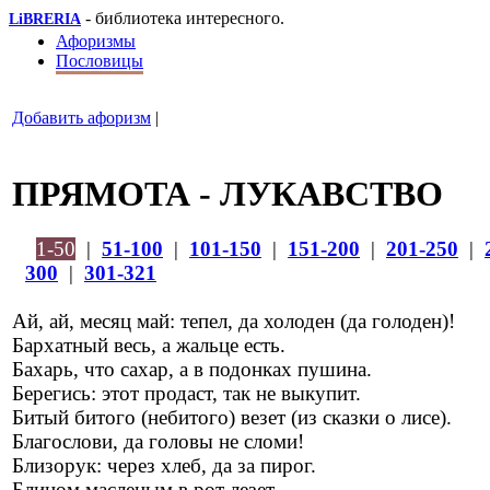
- библиотека интересного.
LiBRERIA
Афоризмы
Пословицы
Добавить афоризм
|
ПРЯМОТА - ЛУКАВСТВО
1-50
|
51-100
|
101-150
|
151-200
|
201-250
|
300
|
301-321
Ай, ай, месяц май: тепел, да холоден (да голоден)!
Бархатный весь, а жальце есть.
Бахарь, что сахар, а в подонках пушина.
Берегись: этот продаст, так не выкупит.
Битый битого (небитого) везет (из сказки о лисе).
Благослови, да головы не сломи!
Близорук: через хлеб, да за пирог.
Блином масленым в рот лезет.