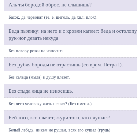
Аль ты бородой оброс, не слышишь?
Басок, да червоват (те. е. щеголь, да хил, плох).
Беда пыжику: на него и с кровли каплет; беда и остолопу
рук-ног девать некуда.
Без позору рожи не износить.
Без рубля бороды не отрастишь (со врем. Петра I).
Без сальца (мыла) в душу влезет.
Без стыда лица не износишь.
Без чего человеку жить нельзя? (Без имени.)
Бей того, кто плачет; жури того, кто слушает!
Белый лебедь, никем не рушан, всяк его кушал (грудь).