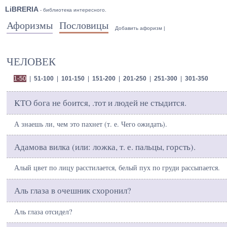
LiBRERIA
- библиотека интересного.
Афоризмы
Пословицы
Добавить афоризм
|
ЧЕЛОВЕК
1-50
|
51-100
|
101-150
|
151-200
|
201-250
|
251-300
|
301-350
KТО бога не боится, .тот и людей не стыдится.
А знаешь ли, чем это пахнет (т. е. Чего ожидать).
Адамова вилка (или: ложка, т. е. пальцы, горсть).
Алый цвет по лицу расстилается, белый пух по груди рассыпается.
Аль глаза в очешник схоронил?
Аль глаза отсидел?