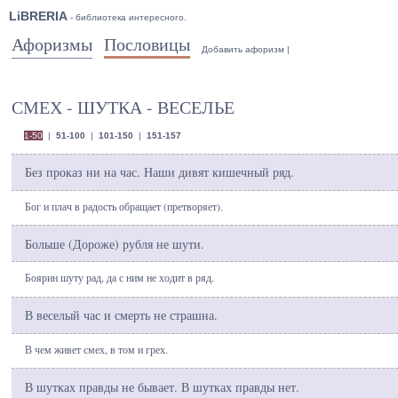
LiBRERIA
- библиотека интересного.
Афоризмы
Пословицы
Добавить афоризм
|
СМЕХ - ШУТКА - ВЕСЕЛЬЕ
1-50
|
51-100
|
101-150
|
151-157
Без проказ ни на час. Наши дивят кишечный ряд.
Бог и плач в радость обращает (претворяет).
Больше (Дороже) рубля не шути.
Боярин шуту рад, да с ним не ходит в ряд.
В веселый час и смерть не страшна.
В чем живет смех, в том и грех.
В шутках правды не бывает. В шутках правды нет.