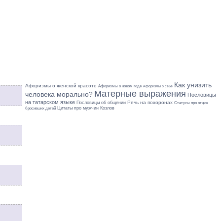
Как унизить
Афоризмы о женской красоте
Афоризмы о новом годе
Афоризмы о себе
Матерные выражения
человека морально?
Пословицы
на татарском языке
Речь на похоронах
Пословицы об общении
Статусы про отцов
бросивших детей
Цитаты про мужчин Козлов