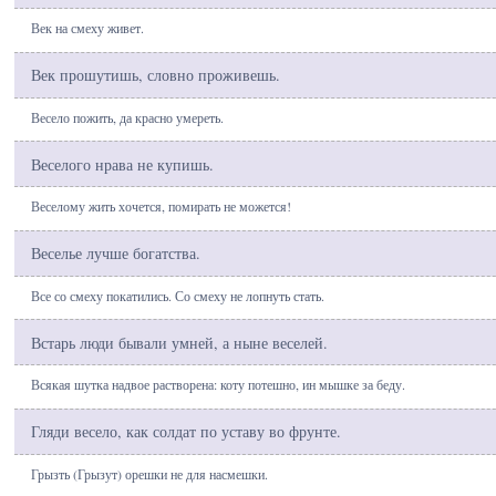
Век на смеху живет.
Век прошутишь, словно проживешь.
Весело пожить, да красно умереть.
Веселого нрава не купишь.
Веселому жить хочется, помирать не можется!
Веселье лучше богатства.
Все со смеху покатились. Со смеху не лопнуть стать.
Встарь люди бывали умней, а ныне веселей.
Всякая шутка надвое растворена: коту потешно, ин мышке за беду.
Гляди весело, как солдат по уставу во фрунте.
Грызть (Грызут) орешки не для насмешки.