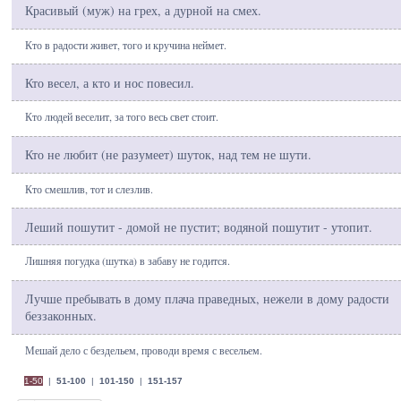
Красивый (муж) на грех, а дурной на смех.
Кто в радости живет, того и кручина неймет.
Кто весел, а кто и нос повесил.
Кто людей веселит, за того весь свет стоит.
Кто не любит (не разумеет) шуток, над тем не шути.
Кто смешлив, тот и слезлив.
Леший пошутит - домой не пустит; водяной пошутит - утопит.
Лишняя погудка (шутка) в забаву не годится.
Лучше пребывать в дому плача праведных, нежели в дому радости
беззаконных.
Мешай дело с бездельем, проводи время с весельем.
1-50
|
51-100
|
101-150
|
151-157