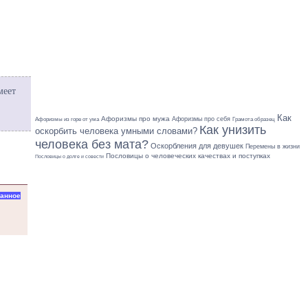
меет
Как
Афоризмы про мужа
Афоризмы про себя
Грамота образец
Афоризмы из горе от ума
Как унизить
оскорбить человека умными словами?
человека без мата?
Оскорбления для девушек
Перемены в жизни
Пословицы о человеческих качествах и поступках
Пословицы о долге и совести
ранное