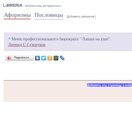
LiBRERIA
- библиотека интересного.
Афоризмы
Пословицы
Добавить афоризм
|
* Меню профессионального бюрократа: "Лапша на уши".
Леонид С.Сухоруков
Поделиться…
Добавить эту страницу в изб