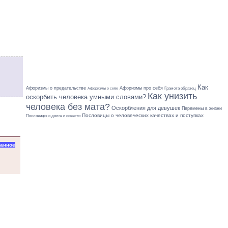
Как
Афоризмы о предательстве
Афоризмы про себя
Грамота образец
Афоризмы о себе
Как унизить
оскорбить человека умными словами?
человека без мата?
Оскорбления для девушек
Перемены в жизни
Пословицы о человеческих качествах и поступках
Пословицы о долге и совести
ранное