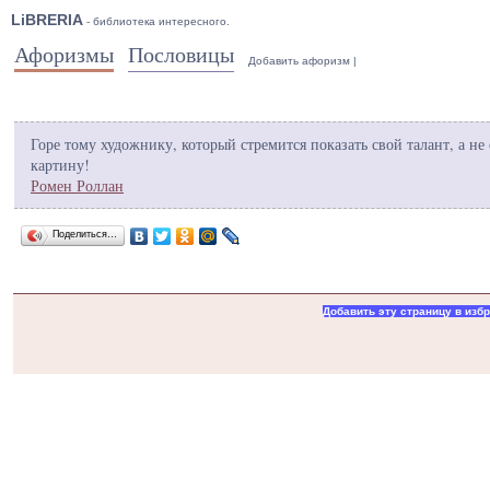
LiBRERIA
- библиотека интересного.
Афоризмы
Пословицы
Добавить афоризм
|
Горе тому художнику, который стремится показать свой талант, а не
картину!
Ромен Роллан
Поделиться…
Добавить эту страницу в изб