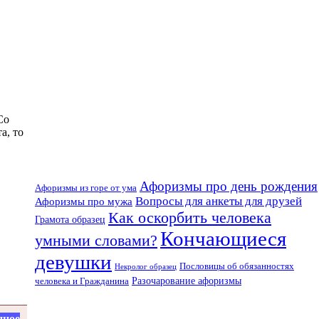
Со
а, то
Афоризмы про день рождения
Афоризмы из горе от ума
Вопросы для анкеты для друзей
Афоризмы про мужа
Как оскорбить человека
Грамота образец
Кончающиеся
умными словами?
девушки
Пословицы об обязанностях
Некролог образец
Разочарование афоризмы
человека и Гражданина
нное