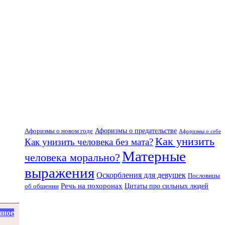
Афоризмы о предательстве
Афоризмы о новом годе
Афоризмы о себе
Как унизить
Как унизить человека без мата?
Матерные
человека морально?
выражения
Оскорбления для девушек
Пословицы
Речь на похоронах
об общении
Цитаты про сильных людей
нное