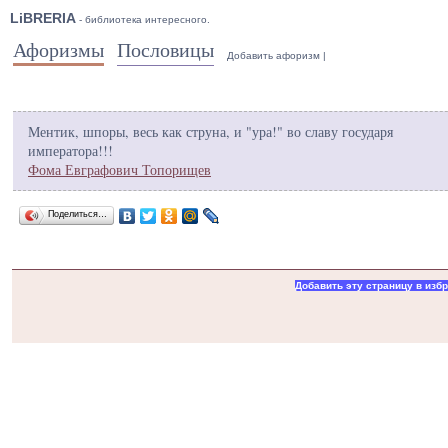
LiBRERIA
- библиотека интересного.
Афоризмы
Пословицы
Добавить афоризм
|
Ментик, шпоры, весь как струна, и "ура!" во славу государя
императора!!!
Фома Евграфович Топорищев
Поделиться…
Добавить эту страницу в изб