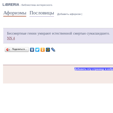
LiBRERIA
- библиотека интересного.
Афоризмы
Пословицы
Добавить афоризм
|
Бессмертные гении умирают естественной смертью сумасшедшего.
NN 4
Поделиться…
Добавить эту страницу в изб