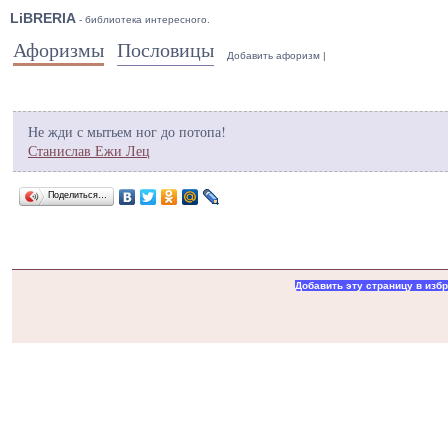
LiBRERIA
- библиотека интересного.
Афоризмы
Пословицы
Добавить афоризм
|
Не жди с мытьем ног до потопа!
Станислав Ежи Лец
Поделиться…
Добавить эту страницу в изб