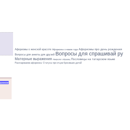
Афоризмы про день рождения
Афоризмы о женской красоте
Афоризмы о новом годе
Вопросы для спрашивай ру
Вопросы для анкеты для друзей
Матерные выражения
Пословицы на татарском языке
Некролог образец
Разочарование афоризмы
Статусы про отцов бросивших детей
ранное