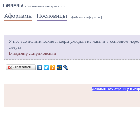
LiBRERIA
- библиотека интересного.
Афоризмы
Пословицы
Добавить афоризм
|
У нас все политические лидеры уходили из жизни в основном через
смерть.
Владимир Жириновский
Поделиться…
Добавить эту страницу в изб