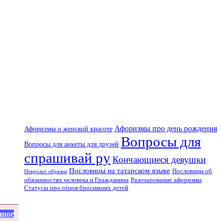
Афоризмы про день рождения
Афоризмы о женской красоте
Вопросы для
Вопросы для анкеты для друзей
спрашивай ру
Кончающиеся девушки
Пословицы на татарском языке
Пословицы об
Некролог образец
Разочарование афоризмы
обязанностях человека и Гражданина
Статусы про отцов бросивших детей
нное