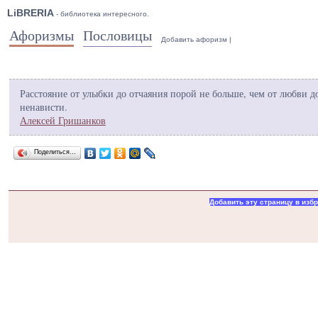
LiBRERIA
- библиотека интересного.
Афоризмы
Пословицы
Добавить афоризм
|
Расстояние от улыбки до отчаяния порой не больше, чем от любви д
ненависти.
Алексей Гришанков
Поделиться…
Добавить эту страницу в изб