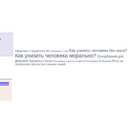
о
Как унизить человека без мата?
Афоризмы о предательстве
Афоризмы о себе
Как унизить человека морально?
Оскорбления для
девушек
Речь на
Перемены в жизни
Пословицы об общении
Пословицы о долге и совести
похоронах
Цитаты про сильных людей
ранное