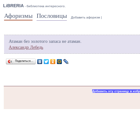
LiBRERIA
- библиотека интересного.
Афоризмы
Пословицы
Добавить афоризм
|
Атаман без золотого запаса не атаман.
Александр Лебедь
Поделиться…
Добавить эту страницу в изб