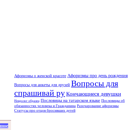
Афоризмы про день рождения
Афоризмы о женской красоте
Вопросы для
Вопросы для анкеты для друзей
спрашивай ру
Кончающиеся девушки
Пословицы на татарском языке
Пословицы об
Некролог образец
Разочарование афоризмы
обязанностях человека и Гражданина
Статусы про отцов бросивших детей
нное