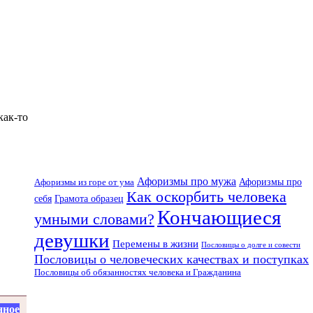
как-то
Афоризмы про мужа
Афоризмы про
Афоризмы из горе от ума
Как оскорбить человека
себя
Грамота образец
Кончающиеся
умными словами?
девушки
Перемены в жизни
Пословицы о долге и совести
Пословицы о человеческих качествах и поступках
Пословицы об обязанностях человека и Гражданина
нное