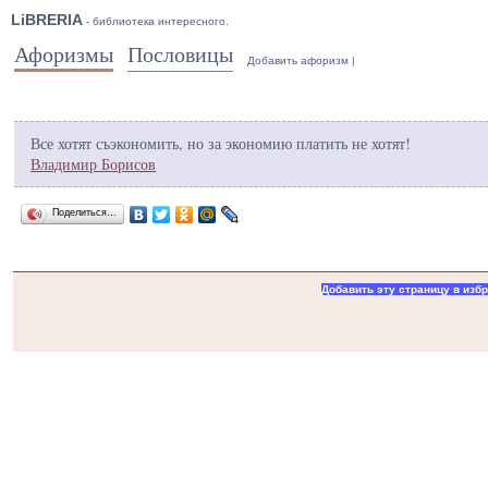
LiBRERIA
- библиотека интересного.
Афоризмы
Пословицы
Добавить афоризм
|
Все хотят съэкономить, но за экономию платить не хотят!
Владимир Борисов
Поделиться…
Добавить эту страницу в изб