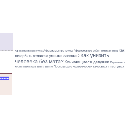
Как
Афоризмы про мужа
Афоризмы про себя
Грамота образец
Афоризмы из горе от ума
Как унизить
оскорбить человека умными словами?
человека без мата?
Кончающиеся девушки
Перемены в
Пословицы о человеческих качествах и поступках
жизни
Пословицы о долге и совести
ранное