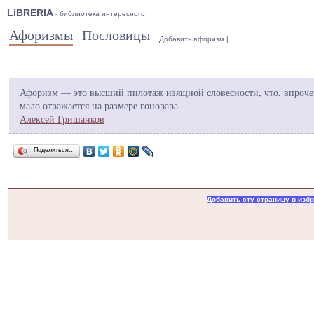
LiBRERIA
- библиотека интересного.
Афоризмы
Пословицы
Добавить афоризм
|
Афоризм — это высший пилотаж изящной словесности, что, впроче
мало отражается на размере гонорара
Алексей Гришанков
Поделиться…
Добавить эту страницу в изб