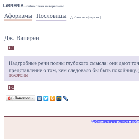
LiBRERIA
- библиотека интересного.
Афоризмы
Пословицы
Добавить афоризм
|
Дж. Ваперен
1-1
Надгробные речи полны глубокого смысла: они дают то
представление о том, кем следовало бы быть покойнику.
ПОХОРОНЫ
1-1
Поделиться…
Добавить эту страницу в изб