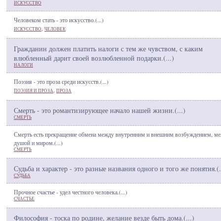
ИСКУССТВО
Человеком стать - это искусство.(
...
)
,
ИСКУССТВО
ЧЕЛОВЕК
Гражданин должен платить налоги с тем же чувством, с каким
влюбленный дарит своей возлюбленной подарки.(
...
)
НАЛОГИ
Поэзия - это проза среди искусств.(
...
)
,
ПОЭЗИЯ И ПРОЗА
ПРОЗА
Смерть - это романтизирующее начало нашей жизни.(
...
)
СМЕРТЬ
Смерть есть прекращение обмена между внутренним и внешним возбуждением, м
душой и миром.(
...
)
СМЕРТЬ
Судьба и характер - это разные названия одного и того же понятия.(
.
СУДЬБА
Прочное счастье - удел честного человека.(
...
)
СЧАСТЬЕ
Философия - тоска по родине, желание везде быть дома.(
...
)