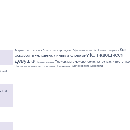
Как
Афоризмы про мужа
Афоризмы про себя
Грамота образец
Афоризмы из горе от ума
Кончающиеся
оскорбить человека умными словами?
девушки
Пословицы о человеческих качествах и поступка
Некролог образец
Разочарование афоризмы
Пословицы об обязанностях человека и Гражданина
т или
имым