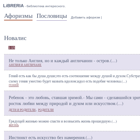
LiBRERIA
- библиотека интересного.
Афоризмы
Пословицы
Добавить афоризм
|
Новалис
1-15
Не только Англия, но и каждый англичанин - остров.(
...
)
АНГЛИЯ И АНГЛИЧАНЕ
Гений есть как бы душа души;это есть соотношение между душой и духом.Субстра
схему гения уместно будет назвать идолом;идол есть подобие человека.(
...
)
ГЕНИЙ
Ребенок - это любовь, ставшая зримой.- Мы сами - сделавшийся зр
росток любви между природой и духом или искусством.(
...
)
,
ДЕТИ И РОДИТЕЛИ
РОДИТЕЛИ
Грядущей жизнью можно спасти и возвысить жизнь прошедшую.(
...
)
ЖИЗНЬ
Инстинкт есть искусство без намерения.(
...
)