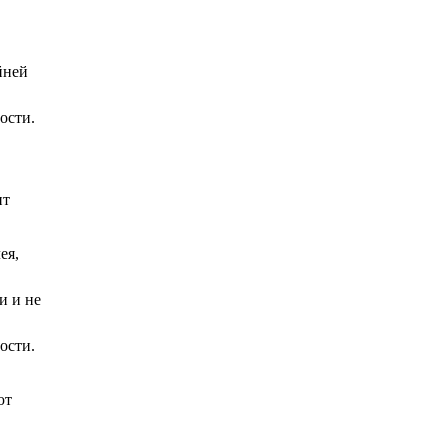
йней
ости.
ит
ея,
и и не
ости.
ют