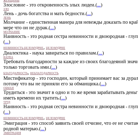
ЖЕНЩИНЫ
Злословие - это откровенность злых людеи.(
...
)
ЗЛО
Лень - дочь богатства и мать бедности.(
...
)
ЛЕНЬ
Молчание - единственная манера для невежды доказать по кра
мере что он не дурак.(
...
)
МОЛЧАНИЕ
Наивность - это родная сестра невинности и двоюродная - глуп
(
...
)
,
НЕВИННОСТЬ-ЦЕЛОМУДРИЕ
ЦЕЛОМУДРИЕ
Диалектика - наука завираться по правилам.(
...
)
НАУКА
Требовать благодарности за каждое из своих благодеяний знач
только торговать ими.(
...
)
,
БЛАГОДАРНОСТЬ
НЕБЛАГОДАРНОСТЬ
Мистификатор - это господин, который принимает вас за дурал
потому что вы не приняли его за обманщика.(
...
)
ОБМАН
Трудиться - это значит в одно и то же время зарабатывать деньг
иметь времени их тратить.(
...
)
ТРУД
Наивность - это родная сестра невинности и двоюродная - глуп
(
...
)
,
НЕВИННОСТЬ-ЦЕЛОМУДРИЕ
ЦЕЛОМУДРИЕ
Эмиграция - это способ заявить своей отчизне, что ее не счита
родной матерью.(
...
)
ЭМИГРАЦИЯ