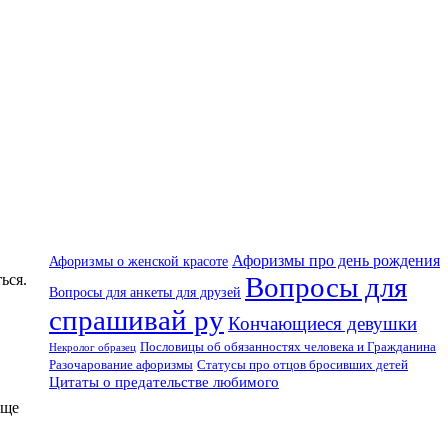
Афоризмы про день рождения
Афоризмы о женской красоте
Вопросы для
ься.
Вопросы для анкеты для друзей
спрашивай ру
Кончающиеся девушки
Пословицы об обязанностях человека и Гражданина
Некролог образец
Разочарование афоризмы
Статусы про отцов бросивших детей
Цитаты о предательстве любимого
бще