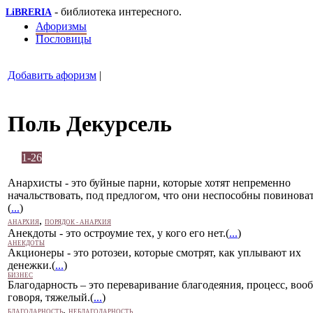
- библиотека интересного.
LiBRERIA
Афоризмы
Пословицы
Добавить афоризм
|
Поль Декурсель
1-26
Анархисты - это буйные парни, которые хотят непременно
начальствовать, под предлогом, что они неспособны повиноват
(
...
)
,
АНАРХИЯ
ПОРЯДОК - АНАРХИЯ
Анекдоты - это остроумие тех, у кого его нет.(
...
)
АНЕКДОТЫ
Акционеры - это ротозеи, которые смотрят, как уплывают их
денежки.(
...
)
БИЗНЕС
Благодарность – это переваривание благодеяния, процесс, воо
говоря, тяжелый.(
...
)
,
БЛАГОДАРНОСТЬ
НЕБЛАГОДАРНОСТЬ