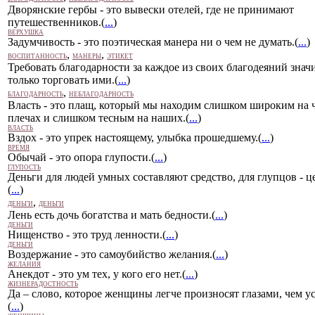
Дворянские гербы - это вывески отелей, где не принимают
путешественников.(
...
)
ВЕРХУШКА
Задумчивость - это поэтическая манера ни о чем не думать.(
...
)
,
,
ВОСПИТАННОСТЬ
МАНЕРЫ
ЭТИКЕТ
Требовать благодарности за каждое из своих благодеяний знач
только торговать ими.(
...
)
,
БЛАГОДАРНОСТЬ
НЕБЛАГОДАРНОСТЬ
Власть - это плащ, который мы находим слишком широким на
плечах и слишком тесным на наших.(
...
)
ВЛАСТЬ
Вздох - это упрек настоящему, улыбка прошедшему.(
...
)
ВРЕМЯ
Обычай - это опора глупости.(
...
)
ГЛУПОСТЬ
Деньги для людей умных составляют средство, для глупцов - ц
(
...
)
,
ДЕНЬГИ
ДЕНЬГИ
Лень есть дочь богатства и мать бедности.(
...
)
ДЕНЬГИ
Нищенство - это труд ленности.(
...
)
ДЕНЬГИ
Воздержание - это самоубийство желания.(
...
)
ЖЕЛАНИЯ
Анекдот - это ум тех, у кого его нет.(
...
)
ЖИЗНЕРАДОСТНОСТЬ
Да – слово, которое женщины легче произносят глазами, чем у
(
...
)