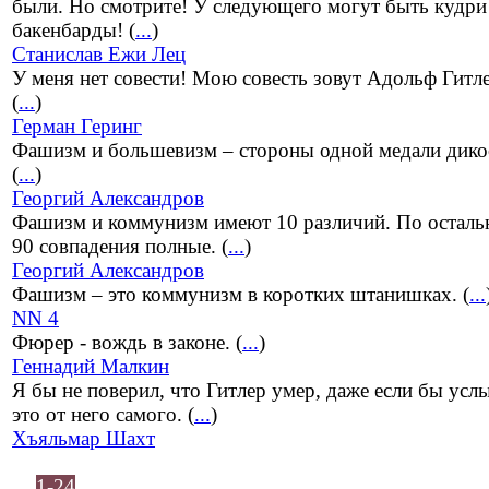
были. Но смотрите! У следующего могут быть кудри
бакенбарды! (
...
)
Станислав Ежи Лец
У меня нет совести! Мою совесть зовут Адольф Гитл
(
...
)
Герман Геринг
Фашизм и большевизм – стороны одной медали дико
(
...
)
Георгий Александров
Фашизм и коммунизм имеют 10 различий. По остал
90 совпадения полные. (
...
)
Георгий Александров
Фашизм – это коммунизм в коротких штанишках. (
...
NN 4
Фюрер - вождь в законе. (
...
)
Геннадий Малкин
Я бы не поверил, что Гитлер умер, даже если бы ус
это от него самого. (
...
)
Хъяльмар Шахт
1-24