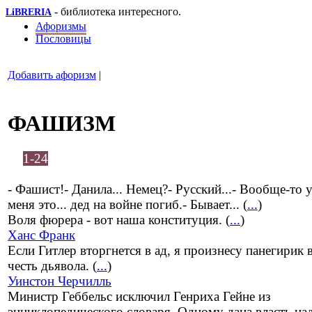
- библиотека интересного.
LiBRERIA
Афоризмы
Пословицы
Добавить афоризм
|
ФАШИЗМ
1-24
- Фашист!- Данила... Немец?- Русский...- Вообще-то 
меня это... дед на войне погиб.- Бывает... (
...
)
Воля фюрера - вот наша конституция. (
...
)
Ханс Франк
Если Гитлер вторгнется в ад, я произнесу панегирик 
честь дьявола. (
...
)
Уинстон Черчилль
Министр Геббельс исключил Генриха Гейне из
энциклопедического словаря. Одному дана власть на