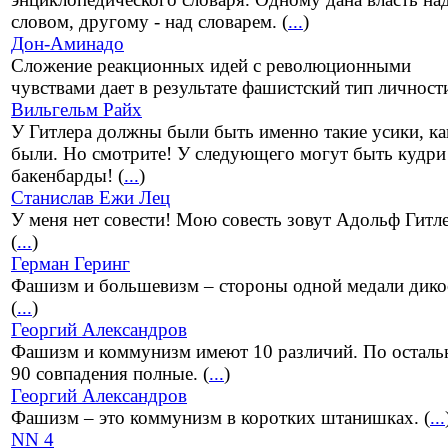
словом, другому - над словарем. (
...
)
Дон-Аминадо
Сложение реакционных идей с революционными
чувствами дает в результате фашистский тип личности
Вильгельм Райх
У Гитлера должны были быть именно такие усики, ка
были. Но смотрите! У следующего могут быть кудри
бакенбарды! (
...
)
Станислав Ежи Лец
У меня нет совести! Мою совесть зовут Адольф Гитл
(
...
)
Герман Геринг
Фашизм и большевизм – стороны одной медали дико
(
...
)
Георгий Александров
Фашизм и коммунизм имеют 10 различий. По остал
90 совпадения полные. (
...
)
Георгий Александров
Фашизм – это коммунизм в коротких штанишках. (
...
NN 4