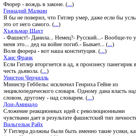
Фюрер - вождь в законе. (
...
)
Геннадий Малкин
Я бы не поверил, что Гитлер умер, даже если бы ус
это от него самого. (
...
)
Хъяльмар Шахт
- Фашист!- Данила... Немец?- Русский...- Вообще-то 
меня это... дед на войне погиб.- Бывает... (
...
)
Воля фюрера - вот наша конституция. (
...
)
Ханс Франк
Если Гитлер вторгнется в ад, я произнесу панегирик 
честь дьявола. (
...
)
Уинстон Черчилль
Министр Геббельс исключил Генриха Гейне из
энциклопедического словаря. Одному дана власть на
словом, другому - над словарем. (
...
)
Дон-Аминадо
Сложение реакционных идей с революционными
чувствами дает в результате фашистский тип личности
Вильгельм Райх
У Гитлера должны были быть именно такие усики, ка