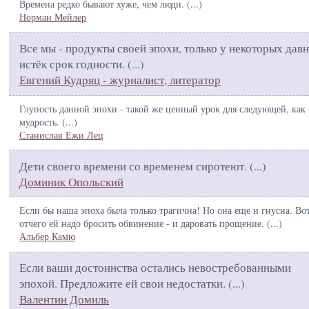
Времена редко бывают хуже, чем люди. (
...
)
Норман Мейлер
Все мы - продукты своей эпохи, только у некоторых дав
истёк срок годности. (
...
)
Евгений Кудряц - журналист, литератор
Глупость данной эпохи - такой же ценный урок для следующей, как
мудрость. (
...
)
Станислав Ежи Лец
Дети своего времени со временем сиротеют. (
...
)
Доминик Опольский
Если бы наша эпоха была только трагична! Но она еще и гнусна. Во
отчего ей надо бросить обвинение - и даровать прощение. (
...
)
Альбер Камю
Если ваши достоинства остались невостребованными
эпохой. Предложите ей свои недостатки. (
...
)
Валентин Домиль