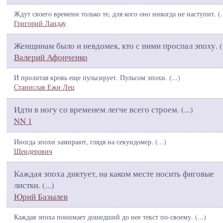
Ждут своего времени только те, для кого оно никогда не наступит. (
.
Григорий Ландау
Женщинам было и невдомек, кто с ними проспал эпоху. (
Валерий Афонченко
И пролитая кровь еще пульсирует. Пульсом эпохи. (
...
)
Станислав Ежи Лец
Идти в ногу со временем легче всего строем. (
...
)
NN 1
Иногда эпохи замирают, глядя на секундомер. (
...
)
Шендерович
Каждая эпоха диктует, на каком месте носить фиговые
листки. (
...
)
Юрий Базылев
Каждая эпоха понимает дошедший до нее текст по-своему. (
...
)