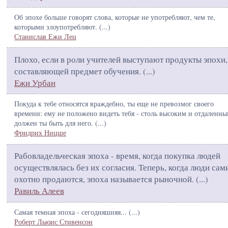
Об эпохе больше говорят слова, которые не употребляют, чем те,
которыми злоупотребляют. (
...
)
Станислав Ежи Лец
Плохо, если в роли учителей выступают продукты эпохи,
составляющей предмет обучения. (
...
)
Ежи Урбан
Покуда к тебе относятся враждебно, ты еще не превозмог своего
времени: ему не положено видеть тебя - столь высоким и отдаленн
должен ты быть для него. (
...
)
Фридрих Ницше
Рабовладельческая эпоха - время, когда покупка людей
осуществлялась без их согласия. Теперь, когда люди сам
охотно продаются, эпоха называется рыночной. (
...
)
Равиль Алеев
Самая темная эпоха - сегодняшняя... (
...
)
Роберт Льюис Стивенсон