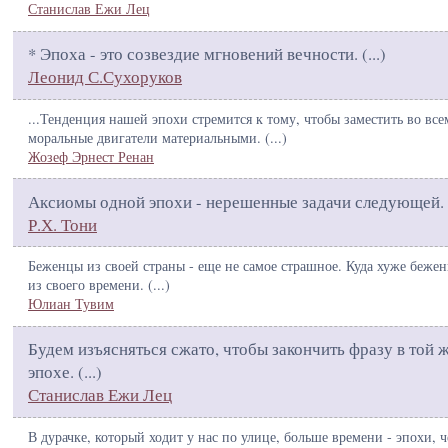
Станислав Ежи Лец
* Эпоха - это созвездие мгновений вечности. (
...
)
Леонид С.Сухоруков
...Тенденция нашей эпохи стремится к тому, чтобы заместить во все
моральные двигатели материальными. (
...
)
Жозеф Эрнест Ренан
Аксиомы одной эпохи - нерешенные задачи следующей. 
Р.Х. Тони
Беженцы из своей страны - еще не самое страшное. Куда хуже беже
из своего времени. (
...
)
Юлиан Тувим
Будем изъясняться сжато, чтобы закончить фразу в той 
эпохе. (
...
)
Станислав Ежи Лец
В дурачке, который ходит у нас по улице, больше времени - эпохи, ч