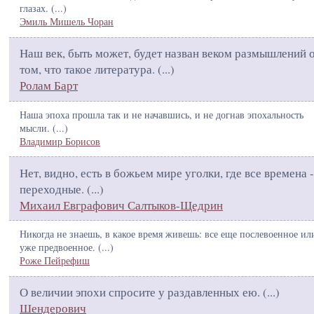
глазах. (
...
)
Эмиль Мишель Чоран
Наш век, быть может, будет назван веком размышлений 
том, что такое литература. (
...
)
Ролам Барт
Наша эпоха прошла так и не начавшись, и не догнав эпохальность
мысли. (
...
)
Владимир Борисов
Нет, видно, есть в божьем мире уголки, где все времена -
переходные. (
...
)
Михаил Евграфович Салтыков-Щедрин
Никогда не знаешь, в какое время живешь: все еще послевоенное ил
уже предвоенное. (
...
)
Роже Пейрефиш
О величии эпохи спросите у раздавленных ею. (
...
)
Шендерович