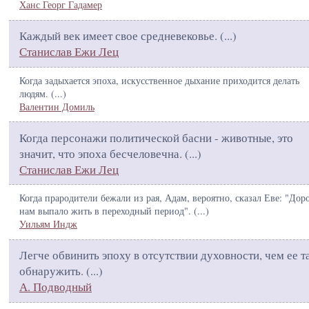
Ханс Георг Гадамер
Каждый век имеет свое средневековье. (
...
)
Станислав Ежи Лец
Когда задыхается эпоха, искусственное дыхание приходится делать
людям. (
...
)
Валентин Домиль
Когда персонажи политической басни - животные, это
значит, что эпоха бесчеловечна. (
...
)
Станислав Ежи Лец
Когда прародители бежали из рая, Адам, вероятно, сказал Еве: "Доро
нам выпало жить в переходный период". (
...
)
Уильям Индж
Легче обвинить эпоху в отсутствии духовности, чем ее т
обнаружить. (
...
)
А. Подводный