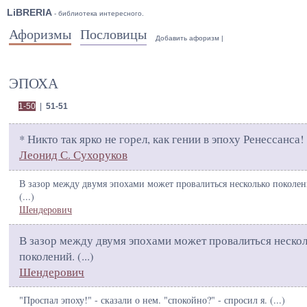
LiBRERIA
- библиотека интересного.
Афоризмы
Пословицы
Добавить афоризм
|
ЭПОХА
1-50
|
51-51
* Никто так ярко не горел, как гении в эпоху Ренессанса! 
Леонид С. Сухоруков
В зазор между двумя эпохами может провалиться несколько поколен
(
...
)
Шендерович
В зазор между двумя эпохами может провалиться неско
поколений. (
...
)
Шендерович
"Проспал эпоху!" - сказали о нем. "спокойно?" - спросил я. (
...
)