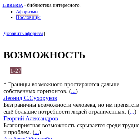
- библиотека интересного.
LiBRERIA
Афоризмы
Пословицы
Добавить афоризм
|
ВОЗМОЖНОСТЬ
1-27
* Границы возможного простираются дальше
собственных горизонтов. (
...
)
Леонид С.Сухоруков
Безграничны возможности человека, но им препятст
ещё большие потребности людей ограниченных. (
...
)
Георгий Александров
Благоприятная возможность скрывается среди трудн
и проблем. (
...
)
Альберт Эйнштейн