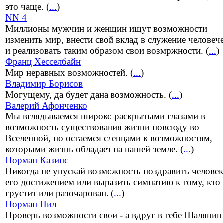
это чаще. (
...
)
NN 4
Миллионы мужчин и женщин ищут возможности
изменить мир, внести свой вклад в служение человеч
и реализовать таким образом свои возмржности. (
...
)
Франц Хесселбайн
Мир неравных возможностей. (
...
)
Владимир Борисов
Могущему, да будет дана возможность. (
...
)
Валерий Афонченко
Мы вглядываемся широко раскрытыми глазами в
возможность существования жизни повсюду во
Вселенной, но остаемся слепцами к возможностям,
которыми жизнь обладает на нашей земле. (
...
)
Норман Казинс
Никогда не упускай возможность поздравить человек
его достижением или выразить симпатию к тому, кто
грустит или разочарован. (
...
)
Норман Пил
Проверь возможности свои - а вдруг в тебе Шаляпин