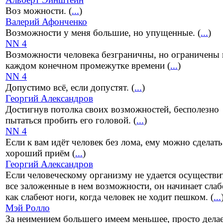
Воз можности. (
...
)
Валерий Афонченко
Возможности у меня большие, но упущенные. (
...
)
NN 4
Возможности человека безграничны, но ограничены 
каждом конечном промежутке времени (
...
)
NN 4
Допустимо всё, если допустят. (
...
)
Георгий Александров
Достигнув потолка своих возможностей, бесполезно
пытаться пробить его головой. (
...
)
NN 4
Если к вам идёт человек без лома, ему можно сделать
хороший приём (
...
)
Георгий Александров
Если человеческому организму не удается осуществи
все заложенные в нем возможности, он начинает слаб
как слабеют ноги, когда человек не ходит пешком. (
...
Мэй Ролло
За неимением большего имеем меньшее, просто дела