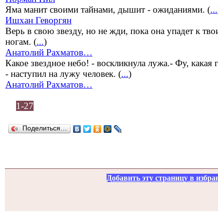
Яма манит своими тайнами, дышит - ожиданиями. (
...
Ишхан Геворгян
Верь в свою звезду, но не жди, пока она упадет к тв
ногам. (
...
)
Анатолий Рахматов…
Какое звездное небо! - воскликнула лужа.- Фу, какая 
- наступил на лужу человек. (
...
)
Анатолий Рахматов…
1-27
Поделиться…
Добавить эту страницу в избра