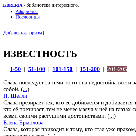
- библиотека интересного.
LiBRERIA
Афоризмы
Пословицы
Добавить афоризм
|
ИЗВЕСТНОСТЬ
1-50
|
51-100
|
101-150
|
151-200
|
201-205
Слава последует за теми, кого она недостойна вести з
собой. (
...
)
П. Шелли
Слава презирает тех, кто её добивается и добивается 
кто её презирает, тем не менее маяча у неё на глазах с
всеми своими растущими достоинствами. (
...
)
Елена Ермолова
Слава, которая приходит к тому, кто стал уже прахом,
запоздалая слава. (
...
)