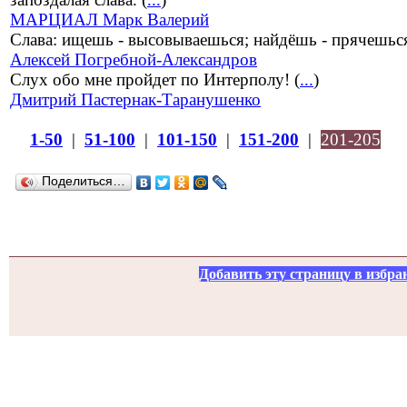
МАРЦИАЛ Марк Валерий
Слава: ищешь - высовываешься; найдёшь - прячешься
Алексей Погребной-Александров
Слух обо мне пройдет по Интерполу! (
...
)
Дмитрий Пастернак-Таранушенко
1-50
|
51-100
|
101-150
|
151-200
|
201-205
Поделиться…
Добавить эту страницу в избра