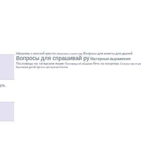
Вопросы для анкеты для друзей
Афоризмы о женской красоте
Афоризмы о новом годе
Вопросы для спрашивай ру
Матерные выражения
Пословицы на татарском языке
Речь на похоронах
Пословицы об общении
Статусы про отцо
Цитаты про мужчин Козлов
бросивших детей
рть.