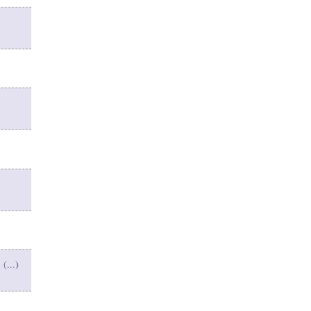
 (
...
)