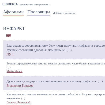
LiBRERIA
- библиотека интересного.
Афоризмы
Пословицы
Добавить афоризм
|
ИНФАРКТ
1-11
Благодаря оздоровительному бегу люди получают инфаркт в гораздо
лучшем состоянии здоровья, чем раньше. (
...
)
NN 1
Болезни сердца нехороши тем, что первым симптомом часто бывает внезапная сме
(
...
)
Майкл Фелпс
Дуэль между сердцем и силой завершилась в пользу инфаркта. (
...
)
Владимир Борисов
Как хорошо, что человек не может идти за своим гробом! А то бы у него сердце не
выдержало. (
...
)
Леонард Джевецкий