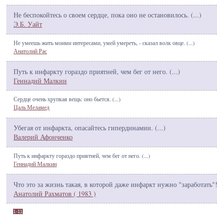
Не беспокойтесь о своем сердце, пока оно не остановилось. (
...
)
Э.Б. Уайт
Не умеешь жить моими интересами, умей умереть, - сказал волк овце. (
...
)
Анатолий Рас
Путь к инфаркту гораздо приятней, чем бег от него. (
...
)
Геннадий Малкин
Сердце очень хрупкая вещь: оно бьется. (
...
)
Цаль Меламед
Убегая от инфаркта, опасайтесь гипердинамии. (
...
)
Валерий Афонченко
Путь к инфаркту гораздо приятней, чем бег от него. (
...
)
Геннадий Малкин
Что это за жизнь такая, в которой даже инфаркт нужно "заработать"!
Анатолий Рахматов ( 1983 )
1-11