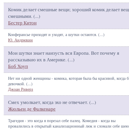
Комик делает смешные вещи; хороший комик делает ве
смешными. (
...
)
Бестер Китон
Конферансье приходят и уходят, а шутки остаются. (
...
)
Ю. Андрюхин
Мои шутки знает наизусть вся Европа. Вот почему я
рассказываю их в Америке. (
...
)
Боб Хоуп
Нет ни одной женщины - комика, которая была бы красивой, когда 
девочкой. (
...
)
Джоан Риверз
Смех умолкает, когда эхо не отвечает. (
...
)
Жюльен де Фалкенаре
Трагедия - это когда я порезал себе палец. Комедия - когда вы
провалились в открытый канализационный люк и сломали себе шею.