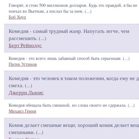
Говорят, я стою 500 миллионов долларов. Будь это правдой, я бы не
поехал во Вьетнам, а послал бы за ним. (
...
)
Боб Хоуп
Комедия - самый трудный жанр. Напугать легче, чем
рассмешить. (
...
)
Берт Рейнолдс
Комедия - это всего лишь забавный способ быть серьезным. (
...
)
Питер Устинов
Комедия - это человек в таком положении, когда ему не 
смеха. (
...
)
Джерри Льюис
Комедия обещала быть смешной, но слова своего не сдержала. (
...
)
Михаил Генин
Комик делает смешные вещи; хороший комик делает ве
смешными. (
...
)