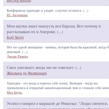
Бестер Китон
Конферансье приходят и уходят, а шутки остаются. (
...
)
Ю. Андрюхин
Мои шутки знает наизусть вся Европа. Вот почему я
рассказываю их в Америке. (
...
)
Боб Хоуп
Нет ни одной женщины - комика, которая была бы красивой, когда 
девочкой. (
...
)
Джоан Риверз
Смех умолкает, когда эхо не отвечает. (
...
)
Жюльен де Фалкенаре
Трагедия - это когда я порезал себе палец. Комедия - когда вы
провалились в открытый канализационный люк и сломали себе шею.
Мэл Брукс
Уолпол говорил о маршале де Ришелье: "Люди смеются,
не зная, что он скажет, и правильно делают, ибо потом о