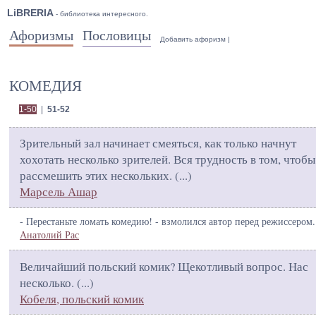
LiBRERIA
- библиотека интересного.
Афоризмы
Пословицы
Добавить афоризм
|
КОМЕДИЯ
1-50
|
51-52
Зрительный зал начинает смеяться, как только начнут
хохотать несколько зрителей. Вся трудность в том, чтобы
рассмешить этих нескольких. (
...
)
Марсель Ашар
- Перестаньте ломать комедию! - взмолился автор перед режиссером.
Анатолий Рас
Величайший польский комик? Щекотливый вопрос. Нас
несколько. (
...
)
Кобеля, польский комик