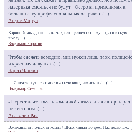
наверняка смеяться не будут". Острота, применимая к
большинству профессиональных остряков. (
...
)
Андре Моруа
Хороший комедиант - это когда он прошел неплохую трагическую
школу... (
...
)
Владимир Борисов
Чтобы сделать комедию, мне нужен лишь парк, полицей
и красивая девушка. (
...
)
Чарлз Чаплин
— И нечего тут пессимистическую комедию ломать!.. (
...
)
Владимир Семенов
- Перестаньте ломать комедию! - взмолился автор перед
режиссером. (
...
)
Анатолий Рас
Величайший польский комик? Щекотливый вопрос. Нас несколько. (