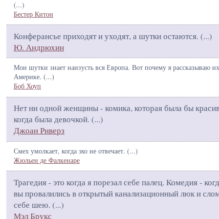
(
...
)
Бестер Китон
Конферансье приходят и уходят, а шутки остаются. (
...
)
Ю. Андрюхин
Мои шутки знает наизусть вся Европа. Вот почему я рассказываю их
Америке. (
...
)
Боб Хоуп
Нет ни одной женщины - комика, которая была бы краси
когда была девочкой. (
...
)
Джоан Риверз
Смех умолкает, когда эхо не отвечает. (
...
)
Жюльен де Фалкенаре
Трагедия - это когда я порезал себе палец. Комедия - ког
вы провалились в открытый канализационный люк и сло
себе шею. (
...
)
Мэл Брукс