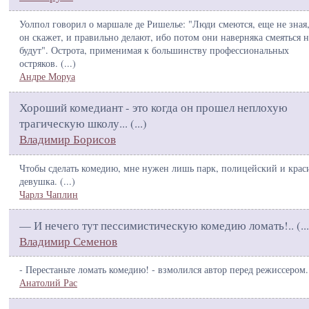
Уолпол говорил о маршале де Ришелье: "Люди смеются, еще не зная,
он скажет, и правильно делают, ибо потом они наверняка смеяться н
будут". Острота, применимая к большинству профессиональных
остряков. (
...
)
Андре Моруа
Хороший комедиант - это когда он прошел неплохую
трагическую школу... (
...
)
Владимир Борисов
Чтобы сделать комедию, мне нужен лишь парк, полицейский и крас
девушка. (
...
)
Чарлз Чаплин
— И нечего тут пессимистическую комедию ломать!.. (
...
Владимир Семенов
- Перестаньте ломать комедию! - взмолился автор перед режиссером.
Анатолий Рас