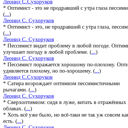
Леонид С.Сухоруков
* Оптимист - это не продравший с утра глаза пессими
(
...
)
Леонид С. Сухоруков
* Оптимист - это, не продравший с утра глаза, пессим
(
...
)
Леонид С. Сухоруков
* Пессимист видит проблему в любой погоде. Оптим
улучшает погоду в любой проблеме. (
...
)
Леонид С. Сухоруков
* Пессимист поражается хорошому по-плохому. Опт
удивляется плохому, но по-хорошему. (
...
)
Леонид С.Сухоруков
* Сатира возрождает оптимизм пессимистичными
рычагами. (
...
)
Леонид С. Сухоруков
* Сверхоптимизм: сидя в луже, витать в отражённых 
облаках. (
...
)
* Хоть всё уже было, но всё-таки не так уж совсем ка
есть. (
...
)
Леонид С. Сухоруков