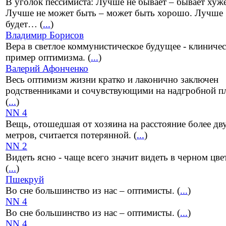
В уголок пессимиста: Лучше не бывает – бывает хуже
Лучше не может быть – может быть хорошо. Лучше
будет… (
...
)
Владимир Борисов
Вера в светлое коммунистическое будущее - клиниче
пример оптимизма. (
...
)
Валерий Афонченко
Весь оптимизм жизни кратко и лаконично заключен
родственниками и сочувствующими на надгробной пл
(
...
)
NN 4
Вещь, отошедшая от хозяина на расстояние более дв
метров, считается потерянной. (
...
)
NN 2
Видеть ясно - чаще всего значит видеть в черном цве
(
...
)
Пшекруй
Во сне большинство из нас – оптимисты. (
...
)
NN 4
Во сне большинство из нас – оптимисты. (
...
)
NN 4