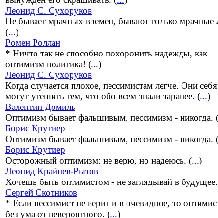
Леонид С. Сухоруков
Не бывает мрачных времен, бывают только мрачные 
(
...
)
Ромен Роллан
* Ничто так не способно похоронить надежды, как
оптимизм политика! (
...
)
Леонид С. Сухоруков
Когда случается плохое, пессимистам легче. Они себя
могут утешить тем, что обо всем знали заранее. (
...
)
Валентин Домиль
Оптимизм бывает фальшивым, пессимизм - никогда. 
Борис Крутиер
Оптимизм бывает фальшивым, пессимизм - никогда. 
Борис Крутиер
Осторожный оптимизм: не верю, но надеюсь. (
...
)
Леонид Крайнев-Рытов
Хочешь быть оптимистом - не заглядывай в будущее.
Сергей Скотников
* Если пессимист не верит и в очевидное, то оптимист
без ума от невероятного. (
...
)