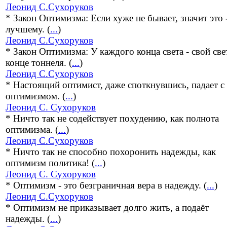
Леонид С.Сухоруков
* Закон Оптимизма: Если хуже не бывает, значит это 
лучшему. (
...
)
Леонид С.Сухоруков
* Закон Оптимизма: У каждого конца света - свой све
конце тоннеля. (
...
)
Леонид С.Сухоруков
* Настоящий оптимист, даже споткнувшись, падает с
оптимизмом. (
...
)
Леонид С. Сухоруков
* Ничто так не содействует похудению, как полнота
оптимизма. (
...
)
Леонид С.Сухоруков
* Ничто так не способно похоронить надежды, как
оптимизм политика! (
...
)
Леонид С. Сухоруков
* Оптимизм - это безграничная вера в надежду. (
...
)
Леонид С.Сухоруков
* Оптимизм не приказывает долго жить, а подаёт
надежды. (
...
)