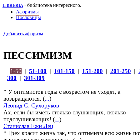
- библиотека интересного.
LiBRERIA
Афоризмы
Пословицы
Добавить афоризм
|
ПЕССИМИЗМ
1-50
|
51-100
|
101-150
|
151-200
|
201-250
|
300
|
301-309
* У оптимистов годы с возрастом не уходят, а
возвращаются. (
...
)
Леонид С. Сухоруков
Ах, если бы иметь столько слушающих, сколько
подслушивающих! (
...
)
Станислав Ежи Лец
* Грех красит жизнь так, что оптимизм всю жизнь п
вынужден его скрашивать. (
...
)