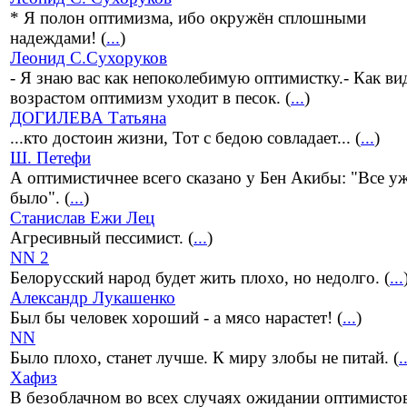
* Я полон оптимизма, ибо окружён сплошными
надеждами! (
...
)
Леонид С.Сухоруков
- Я знаю вас как непоколебимую оптимистку.- Как ви
возрастом оптимизм уходит в песок. (
...
)
ДОГИЛЕВА Татьяна
...кто достоин жизни, Тот с бедою совладает... (
...
)
Ш. Петефи
А оптимистичнее всего сказано у Бен Акибы: "Все у
было". (
...
)
Станислав Ежи Лец
Агресивный пессимист. (
...
)
NN 2
Белорусский народ будет жить плохо, но недолго. (
...
Александр Лукашенко
Был бы человек хороший - а мясо нарастет! (
...
)
NN
Было плохо, станет лучше. К миру злобы не питай. (
.
Хафиз
В безоблачном во всех случаях ожидании оптимистов