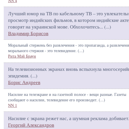
NN 4
Лучший юмор на ТВ по кабельному ТВ – это увлекатель
просмотр индийских фильмов, в котором индийские акт
говорят на украинской мове. Обхохочитесь... (
...
)
Владимир Борисов
Моральный стержень без развлечения - это пропаганда, а развлечени
морального стержня - это телевидение. (
...
)
Рита Мэй Браун
На телевизионных экранах вновь вспыхнула многосерий
эпидемия. (
...
)
Борис Андреев
Насилие на телеэкране и на газетной полосе - вещи разные. Газеты
сообщают о насилии, телевидение его производит. (
...
)
NN 1
Насилие с экрана режет нас, а шумная реклама добивает.
Георгий Александров