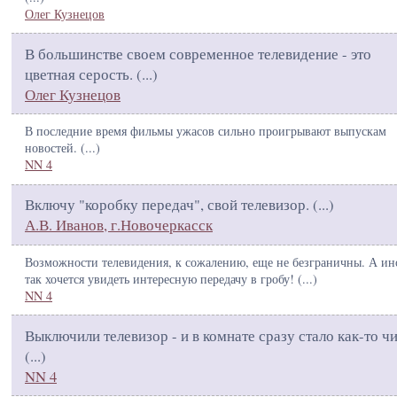
Олег Кузнецов
В большинстве своем современное телевидение - это
цветная серость. (
...
)
Олег Кузнецов
В последние время фильмы ужасов сильно проигрывают выпускам
новостей. (
...
)
NN 4
Включу "коробку передач", свой телевизор. (
...
)
А.В. Иванов, г.Новочеркасск
Возможности телевидения, к сожалению, еще не безграничны. А ин
так хочется увидеть интересную передачу в гробу! (
...
)
NN 4
Выключили телевизор - и в комнате сразу стало как-то ч
(
...
)
NN 4