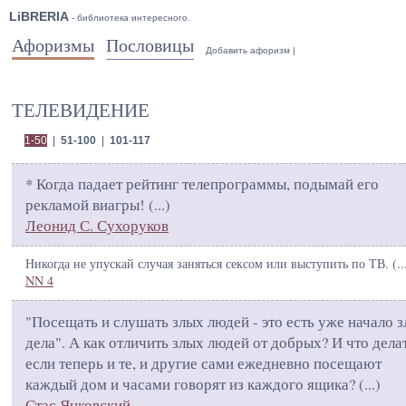
LiBRERIA
- библиотека интересного.
Афоризмы
Пословицы
Добавить афоризм
|
ТЕЛЕВИДЕНИЕ
1-50
|
51-100
|
101-117
* Когда падает рейтинг телепрограммы, подымай его
рекламой виагры! (
...
)
Леонид С. Сухоруков
Никогда не упускай случая заняться сексом или выступить по ТВ. (
..
NN 4
"Посещать и слушать злых людей - это есть уже начало з
дела". А как отличить злых людей от добрых? И что делат
если теперь и те, и другие сами ежедневно посещают
каждый дом и часами говорят из каждого ящика? (
...
)
Стас Янковский