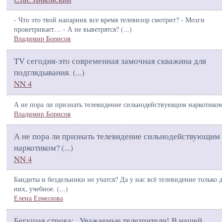
- Что это твой напарник все время телевизор смотрит? - Мозги
проветривает… - А не выветрятся? (
...
)
Владимир Борисов
TV сегодня-это современная замочная скважина для
подглядывания. (
...
)
NN 4
А не пора ли признать телевидение сильнодействующим наркотиком
Владимир Борисов
А не пора ли признать телевидение сильнодействующим
наркотиком? (
...
)
NN 4
Бандиты и бездельники не учатся? Да у нас всё телевидение только 
них, учебное. (
...
)
Елена Ермолова
Бегущая строка: „Уважаемые телезрители! В нашей