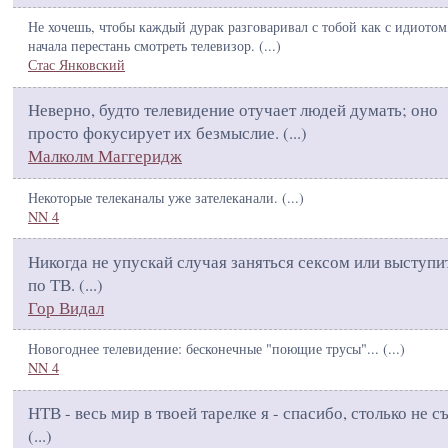
Не хочешь, чтобы каждый дурак разговаривал с тобой как с идиотом
начала перестань смотреть телевизор. (
...
)
Стас Янковский
Неверно, будто телевидение отучает людей думать; оно
просто фокусирует их безмыслие. (
...
)
Малколм Маггеридж
Некоторые телеканалы уже зателеканали. (
...
)
NN 4
Никогда не упускай случая заняться сексом или выступи
по ТВ. (
...
)
Гор Видал
Новогоднее телевидение: бесконечные "поющие трусы"... (
...
)
NN 4
НТВ - весь мир в твоей тарелке я - спасибо, столько не с
(
...
)