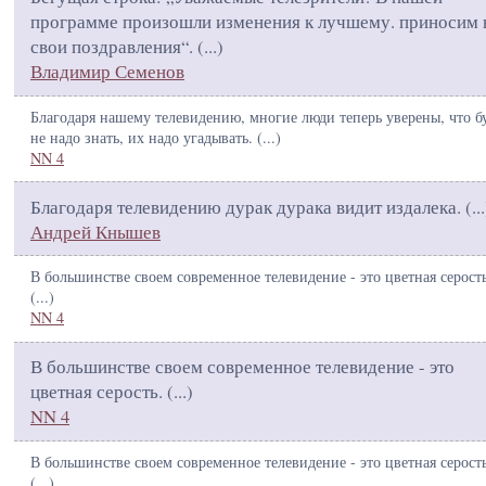
программе произошли изменения к лучшему. приносим 
свои поздравления“. (
...
)
Владимир Семенов
Благодаря нашему телевидению, многие люди теперь уверены, что б
не надо знать, их надо угадывать. (
...
)
NN 4
Благодаря телевидению дурак дурака видит издалека. (
...
Андрей Кнышев
В большинстве своем современное телевидение - это цветная серость
(
...
)
NN 4
В большинстве своем современное телевидение - это
цветная серость. (
...
)
NN 4
В большинстве своем современное телевидение - это цветная серость
(
...
)