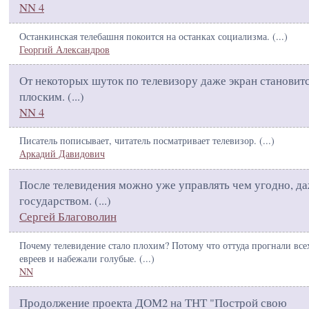
NN 4
Останкинская телебашня покоится на останках социализма. (
...
)
Георгий Александров
От некоторых шуток по телевизору даже экран становит
плоским. (
...
)
NN 4
Писатель пописывает, читатель посматривает телевизор. (
...
)
Аркадий Давидович
После телевидения можно уже управлять чем угодно, д
государством. (
...
)
Сергей Благоволин
Почему телевидение стало плохим? Потому что оттуда прогнали все
евреев и набежали голубые. (
...
)
NN
Продолжение проекта ДОМ2 на ТНТ "Построй свою