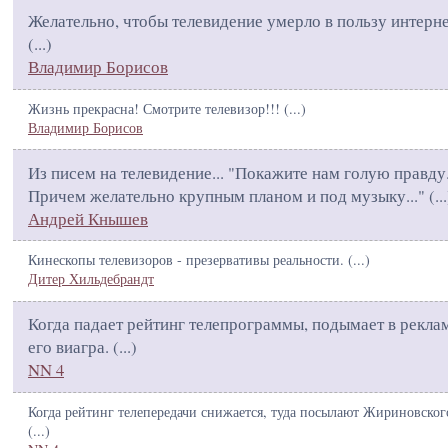
Желательно, чтобы телевидение умерло в пользу интернет
(
...
)
Владимир Борисов
Жизнь прекрасна! Смотрите телевизор!!! (
...
)
Владимир Борисов
Из писем на телевидение... "Покажите нам голую правду
Причем желательно крупным планом и под музыку..." (
...
Андрей Кнышев
Кинескопы телевизоров - презервативы реальности. (
...
)
Дитер Хильдебрандт
Когда падает рейтинг телепрограммы, подымает в рекла
его виагра. (
...
)
NN 4
Когда рейтинг телепередачи снижается, туда посылают Жириновского
(
...
)