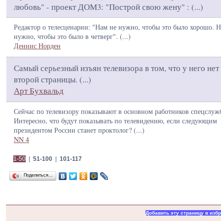
любовь" - проект ДОМ3: "Построй свою жену" : (
...
)
Редактор о телесценарии: "Нам не нужно, чтобы это было хорошо. 
нужно, чтобы это было в четверг". (
...
)
Деннис Норден
Самый серьезный изъян телевизора в том, что у него нет
второй страницы. (
...
)
Арт Бухвальд
Сейчас по телевизору показывают в основном работников спецслуж
Интересно, что будут показывать по телевидению, если следующим
президентом России станет проктолог? (
...
)
NN 4
1-50
|
51-100
|
101-117
Поделиться…
Добавить эту страницу в изб