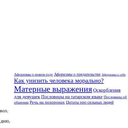
Афоризмы о предательстве
Афоризмы о новом годе
Афоризмы о себе
Как унизить человека морально?
Матерные выражения
Оскорбления
для девушек
Пословицы на татарском языке
Пословицы об
Речь на похоронах
общении
Цитаты про сильных людей
вол.
 дню,