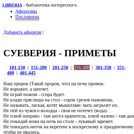
- библиотека интересного.
LiBRERIA
Афоризмы
Пословицы
Добавить афоризм
|
СУЕВЕРИЯ - ПРИМЕТЫ
101-150
|
151-200
|
201-250
|
251-300
|
301-350
|
351-
400
|
401-445
Наш пророк (Такой пророк, что) на печи промок.
Не ворожит, а шепчет.
Не играй ножом - ссора будет.
Не клади пряслицы на стол - сорок грехов наживешь.
Не называть, лаская, котят мышатами: мать загрызет их.
Не пей из чужого колодца - своя не потечет (вода).
Не плюй направо - там ангел-хранитель, плюй налево - там диа
Не покидай ножа на ночь на столе - лукавый зарежет.
Не покидать ниток на веретене к воскресному и праздничному
чтобы не рвались.