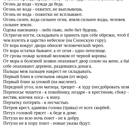
Огонь да вода - нужда да беда.
Огонь не вода - охватит, не выплывешь.
Огонь не вода - пожитки не всплывают.
Огонь силен, вода сильнее огня, земля сильнее воды, человек
сильнее земли.
Одежа наизнанку - либо пьян, либо бит будешь.
Остригая ногти, складывать и хранить при себе обрезки, чтоб 
чем взлезть в царство небесное (на Сионскую гору).
От вора вокруг двора обносят человеческий череп.
От вора остатки бывают, а от огня - одно пепелище.
От грозы пожар заливай молоком от черной коровы.
От мора и болезней хозяин опахивает двор сохою на жене, а ба
себе опахивают деревни, раздевшись донага.
Пальцы меж пальцев накрест не складывать.
Первый блин в сочельник овцам (от мора).
Первый блин за упокой (на маслене).
Передний угол, или матица, трещит - к худу (несдобровать хозя
Переносье чешется - к покойнику, ноздря - к крестинам, сбоку -
вестям, кончик носа - к вину.
Перчатку потерять - к несчастью.
Петров крест, адамова голова (травы) от всех скорбей.
Петух головой трясет - к беде в доме.
Петухи во всю ночь поют - не к добру.
Петухи не в пору поют - новые указы будут.