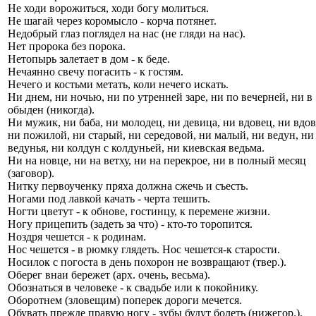
Не ходи ворожиться, ходи богу молиться.
Не шагай через коромысло - корча потянет.
Недобрый глаз поглядел на нас (не гляди на нас).
Нет пророка без порока.
Нетопырь залетает в дом - к беде.
Нечаянно свечу погасить - к гостям.
Нечего и костьми метать, коли нечего искать.
Ни днем, ни ночью, ни по утренней заре, ни по вечерней, ни в
обыден (никогда).
Ни мужик, ни баба, ни молодец, ни девица, ни вдовец, ни вдов
ни пожилой, ни старый, ни середовой, ни малый, ни ведун, ни
ведунья, ни колдун с колдуньей, ни киевская ведьма.
Ни на новце, ни на ветху, ни на перекрое, ни в полный месяц
(заговор).
Нитку первоученку пряха должна сжечь и съесть.
Ногами под лавкой качать - черта тешить.
Ногти цветут - к обнове, гостинцу, к перемене жизни.
Ногу прицепить (задеть за что) - кто-то торопится.
Ноздря чешется - к родинам.
Нос чешется - в рюмку глядеть. Нос чешется-к старости.
Носилок с погоста в день похорон не возвращают (твер.).
Оберег внаи бережет (арх. очень, весьма).
Обознаться в человеке - к свадьбе или к покойнику.
Оборотнем (зловещим) поперек дороги мечется.
Обувать прежде правую ногу - зубы будут болеть (нижегор.).