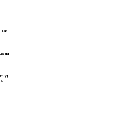
было
бы на
ину).
 к