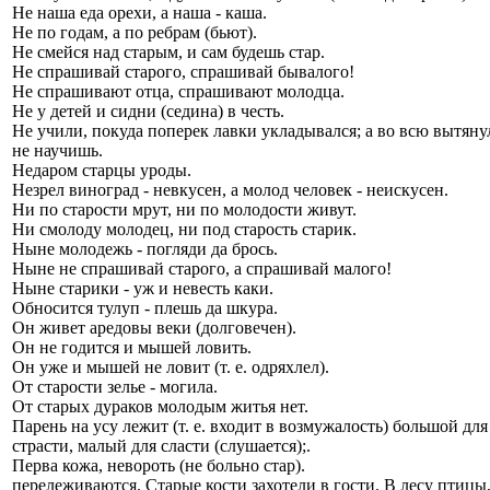
Не наша еда орехи, а наша - каша.
Не по годам, а по ребрам (бьют).
Не смейся над старым, и сам будешь стар.
Не спрашивай старого, спрашивай бывалого!
Не спрашивают отца, спрашивают молодца.
Не у детей и сидни (седина) в честь.
Не учили, покуда поперек лавки укладывался; а во всю вытянул
не научишь.
Недаром старцы уроды.
Незрел виноград - невкусен, а молод человек - неискусен.
Ни по старости мрут, ни по молодости живут.
Ни смолоду молодец, ни под старость старик.
Ныне молодежь - погляди да брось.
Ныне не спрашивай старого, а спрашивай малого!
Ныне старики - уж и невесть каки.
Обносится тулуп - плешь да шкура.
Он живет аредовы веки (долговечен).
Он не годится и мышей ловить.
Он уже и мышей не ловит (т. е. одряхлел).
От старости зелье - могила.
От старых дураков молодым житья нет.
Парень на усу лежит (т. e. входит в возмужалость) большой для
страсти, малый для сласти (слушается);.
Перва кожа, невороть (не больно стар).
перележиваются. Старые кости захотели в гости. В лесу птицы,