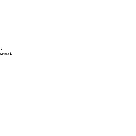
щ.
кила).