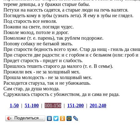
тереме девицы, а у бражки старые бабы.
Петухи на насесть садятся, а старые люди на печь валятся.
Поглядеть кому в зубы (узнать лета). Я ему в зубы не глядел.
Под старость все неволя.
Поживи на свете, погляди чудес.
Поколе молод, потоле и дорог.
Помоложе (т. е. парень), так рублем подороже.
Попову собаку не батькой звать.
При старости бедность всего хуже. Стар да нищ - гниль да сви
При старости две радости: и с горбом и с бельмом (или: гроб и 
Придет старость - придет и слабость.
Пришлось тешить старого да малого (т. е. В семье).
Прожили век - не за холщовый мех.
Прошла молодость - не за холщовый мех.
Расходится старуха, так и не убаюкаешь.
Сам стар, да душа молода.
Сдружилась старость с убожеством, да и сама не рада.
1-50
|
51-100
|
101-150
|
151-200
|
201-240
Поделиться…