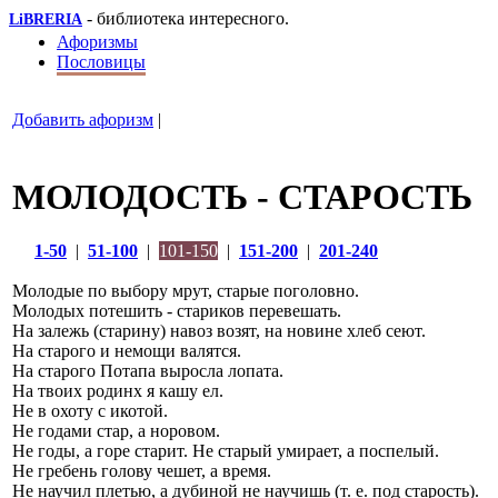
- библиотека интересного.
LiBRERIA
Афоризмы
Пословицы
Добавить афоризм
|
МОЛОДОСТЬ - СТАРОСТЬ
1-50
|
51-100
|
101-150
|
151-200
|
201-240
Молодые по выбору мрут, старые поголовно.
Молодых потешить - стариков перевешать.
На залежь (старину) навоз возят, на новине хлеб сеют.
На старого и немощи валятся.
На старого Потапа выросла лопата.
На твоих родинх я кашу ел.
Не в охоту с икотой.
Не годами стар, а норовом.
Не годы, а горе старит. Не старый умирает, а поспелый.
Не гребень голову чешет, а время.
Не научил плетью, а дубиной не научишь (т. е. под старость).