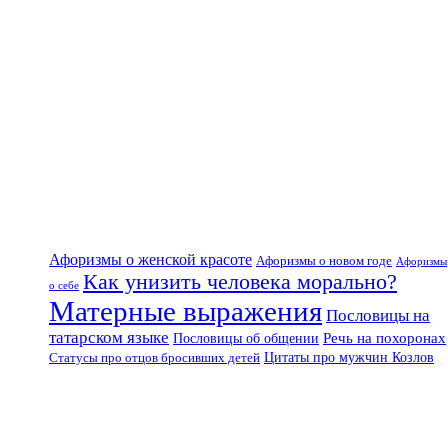
Афоризмы о женской красоте
Афоризмы о новом годе
Афоризмы
Как унизить человека морально?
о себе
Матерные выражения
Пословицы на
татарском языке
Речь на похоронах
Пословицы об общении
Цитаты про мужчин Козлов
Статусы про отцов бросивших детей