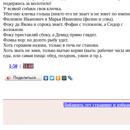
подержись за молотило!
У всякой собаки своя кличка.
Убогому кличка голыш (никто его не знает и не зовет по имени
Филимон Иванович и Марья Ивановна (филин и сова).
Фоку да Якова и сорока знает. Фофан с толокном, а Сидор с
волокном.
Фоку приставляй сбоку, а Демид прямо глядит.
Фомка вор: на долото рыбу удит.
Хоть горшком назови, только в печь не станови.
Хоть звать не зови, только вытью корми (выть: рабочие часы м
еды, или самая пища: обед, полдник, ужин и пр.).
1-50
|
51-68
Поделиться…
Добавить эту страницу в избра