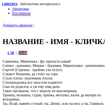
- библиотека интересного.
LiBRERIA
Афоризмы
Пословицы
Добавить афоризм
|
НАЗВАНИЕ - ИМЯ - КЛИЧК
1-50
|
51-68
Сашенька, Машенька - фу, пропасть какая!
Сашки - канашки, Машки - букашки, Маринушки - разинюшки
Сергей (Сережа) - пройми ухо (плут).
Слывет Нижним, да стоит на горе.
Стало плохо: указчиком Аноха.
Степанидушка все хвостом подметет.
Сын не родился, а уж ему имя дали.
Такое прозванье, что с морозу не выговоришь.
Трынка, волынка, гудок; прялка, моталка, валек да матери их
козодойки.
Ты, Исай, наверх ступай; ты, Денис, или на низ; а ты, Гаврило,