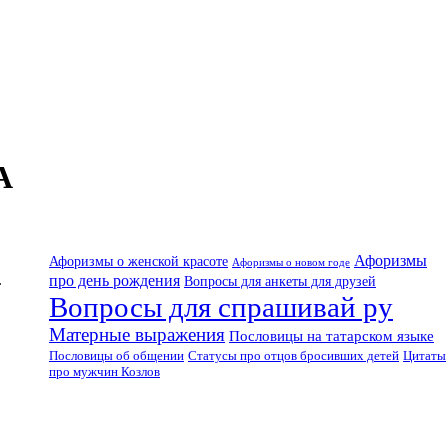
А
Афоризмы
Афоризмы о женской красоте
Афоризмы о новом годе
про день рождения
.
Вопросы для анкеты для друзей
Вопросы для спрашивай ру
Матерные выражения
Пословицы на татарском языке
Пословицы об общении
Цитаты
Статусы про отцов бросивших детей
про мужчин Козлов