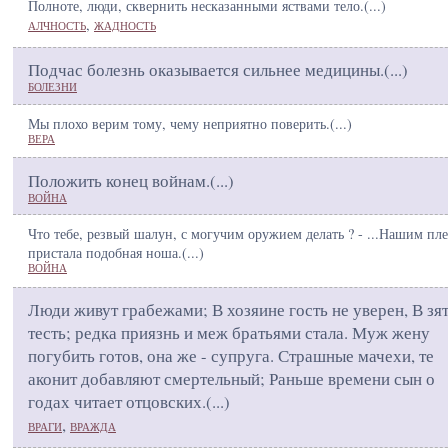
Полноте, люди, сквернить несказанными яствами тело.(
...
)
,
АЛЧНОСТЬ
ЖАДНОСТЬ
Подчас болезнь оказывается сильнее медицины.(
...
)
БОЛЕЗНИ
Мы плохо верим тому, чему неприятно поверить.(
...
)
ВЕРА
Положить конец войнам.(
...
)
ВОЙНА
Что тебе, резвый шалун, с могучим оружием делать ? - ...Нашим пл
пристала подобная ноша.(
...
)
ВОЙНА
Люди живут грабежами; В хозяине гость не уверен, В зят
тесть; редка приязнь и меж братьями стала. Муж жену
погубить готов, она же - супруга. Страшные мачехи, те
аконит добавляют смертельный; Раньше времени сын о
годах читает отцовских.(
...
)
,
ВРАГИ
ВРАЖДА