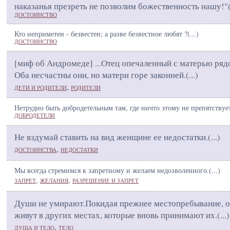
наказанья презреть не позволим божественность нашу!"
ДОСТОИНСТВО
Кто неприметен - безвестен; а разве безвестное любят ?(
...
)
ДОСТОИНСТВО
[миф об Андромеде] ...Отец опечаленный с матерью ряд
Оба несчастны они, но матери горе законней.(
...
)
,
ДЕТИ И РОДИТЕЛИ
РОДИТЕЛИ
Нетрудно быть добродетельным там, где ничто этому не препятствует
ДОБРОДЕТЕЛИ
Не вздумай ставить на вид женщине ее недостатки.(
...
)
,
ДОСТОИНСТВА
НЕДОСТАТКИ
Мы всегда стремимся к запретному и желаем недозволенного.(
...
)
,
,
ЗАПРЕТ
ЖЕЛАНИЯ
РАЗРЕШЕНИЕ И ЗАПРЕТ
Души не умирают.Покидая прежнее местопребывание, 
живут в других местах, которые вновь принимают их.(
...
)
,
ДУША И ТЕЛО
ТЕЛО