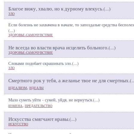
Благое вижу, хвалю, но к дурному влекусь.(
...
)
ЗЛО
Если болезнь не захвачена в начале, то запоздалые средства бесполе
(
...
)
ЗДОРОВЬЕ-САМОЧУВСТВИЕ
Не всегда во власти врача исцелить больного.(
...
)
ЗДОРОВЬЕ-САМОЧУВСТВИЕ
Словами подобает скрашивать зло.(
...
)
ЗЛО
Смертного рок у тебя, а желанье твое не для смертных.(
..
,
ИДЕАЛИЗМ
ИДЕАЛЫ
Мало суметь уйти - сумей, уйдя, не вернуться.(
...
)
,
ИЗМЕНА
ПРЕДАТЕЛЬСТВО
Искусства смягчают нравы.(
...
)
ИСКУССТВО