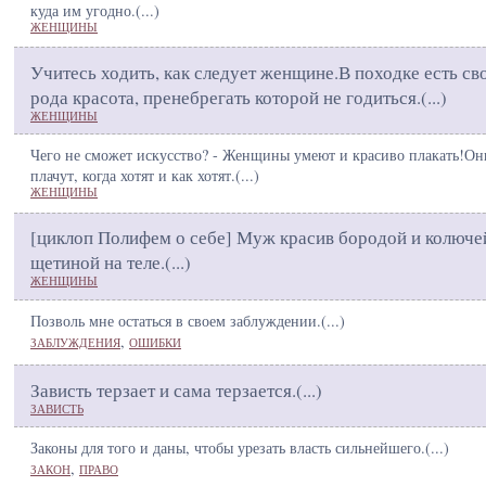
куда им угодно.(
...
)
ЖЕНЩИНЫ
Учитесь ходить, как следует женщине.В походке есть св
рода красота, пренебрегать которой не годиться.(
...
)
ЖЕНЩИНЫ
Чего не сможет искусство? - Женщины умеют и красиво плакать!Он
плачут, когда хотят и как хотят.(
...
)
ЖЕНЩИНЫ
[циклоп Полифем о себе] Муж красив бородой и колюче
щетиной на теле.(
...
)
ЖЕНЩИНЫ
Позволь мне остаться в своем заблуждении.(
...
)
,
ЗАБЛУЖДЕНИЯ
ОШИБКИ
Зависть терзает и сама терзается.(
...
)
ЗАВИСТЬ
Законы для того и даны, чтобы урезать власть сильнейшего.(
...
)
,
ЗАКОН
ПРАВО