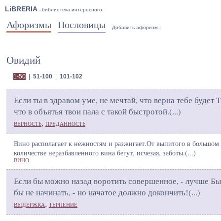
LiBRERIA
- библиотека интересного.
Афоризмы
Пословицы
Добавить афоризм
|
Овидий
1-50
|
51-100
|
101-102
Если ты в здравом уме, не мечтай, что верна тебе будет Т
что в объятья твои пала с такой быстротой.(
...
)
,
ВЕРНОСТЬ
ПРЕДАННОСТЬ
Вино располагает к нежностям и разжигает.От выпитого в большом
количестве неразбавленного вина бегут, исчезая, заботы.(
...
)
ВИНО
Если бы можно назад воротить совершенное, - лучше Б
бы не начинать, - но начатое должно докончить!(
...
)
,
ВЫДЕРЖКА
ТЕРПЕНИЕ