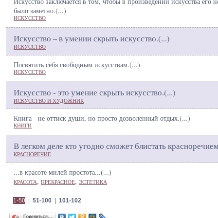
Искусство заключается в том, чтобы в произведении искусства его н
было заметно.(
...
)
ИСКУССТВО
Искусство – в умении скрыть искусство.(
...
)
ИСКУССТВО
Посвятить себя свободным искусствам.(
...
)
ИСКУССТВО
Искусство - это умение скрыть искусство.(
...
)
ИСКУССТВО И ХУДОЖНИК
Книга - не оттиск души, но просто дозволенный отдых.(
...
)
КНИГИ
В легком деле кто угодно сможет блистать красноречием
КРАСНОРЕЧИЕ
...в красоте милей простота...(
...
)
,
,
КРАСОТА
ПРЕКРАСНОЕ
ЭСТЕТИКА
1-50
|
51-100
|
101-102
Поделиться…