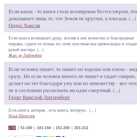
Если какая - то книга стала всемирным бестселлером, эт
доказывает лишь то, что Земля не круглая, а плоская. (
...
)
Олдос Хаксли
Если книга возвышает душу, вселяя в нее мужество и благородные
поровы, судите ее только по этим чувствам:она превосходна и созда
рукой мастера. (
...
)
Жан де Лабрюйер
Если человек пишет, то пишет он хорошо или плохо - ви
сразу. Но если человек ничего не пишет и сидит смирно,
делает он это благодаря уму или по невежеству - вот это
не в состоянии распознать ни один смертный. (
...
)
Георг Кристоф Лихтенберг
Есть книга, которая , есть книга, которую . (
...
)
Илья Шевелев
1-50
|
51-100
|
101-150
|
151-200
|
201-212