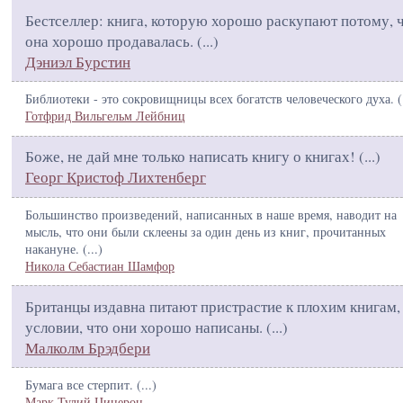
Бестселлер: книга, которую хорошо раскупают потому, 
она хорошо продавалась. (
...
)
Дэниэл Бурстин
Библиотеки - это сокровищницы всех богатств человеческого духа. (
Готфрид Вильгельм Лейбниц
Боже, не дай мне только написать книгу о книгах! (
...
)
Георг Кристоф Лихтенберг
Большинство произведений, написанных в наше время, наводит на
мысль, что они были склеены за один день из книг, прочитанных
накануне. (
...
)
Никола Себастиан Шамфор
Британцы издавна питают пристрастие к плохим книгам,
условии, что они хорошо написаны. (
...
)
Малколм Брэдбери
Бумага все стерпит. (
...
)
Марк Тулий Цицерон