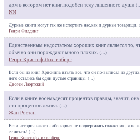
дом в котором нет книг,подобен телу лишенного души (
..
NN
Дурные книги могут так же испортить нас,как и дурные товарищи. 
Генри Филдинг
Единственным недостатком хороших книг является то, ч
обычно они порождают много плохих. (
...
)
Георг Кристоф Лихтенберг
Если бы из книг Хрисиппа изъять все, что он по-выписал из других
него остались бы одни пустые страницы. (
...
)
Диоген Лаэртский
Если в книге восемьдесят процентов правды, значит, она
сто процентов лжива. (
...
)
Жан Ростан
Если история какого-либо короля не подвергалась сожжению, я не 
ее читать! (
...
)
Георг Кристоф Лихтенберг