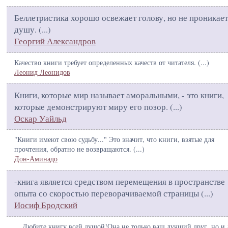
Беллетристика хорошо освежает голову, но не проникает
душу. (
...
)
Георгий Александров
Качество книги требует определенных качеств от читателя. (
...
)
Леонид Леонидов
Книги, которые мир называет аморальными, - это книги,
которые демонстрируют миру его позор. (
...
)
Оскар Уайльд
"Книги имеют свою судьбу..." Это значит, что книги, взятые для
прочтения, обратно не возвращаются. (
...
)
Дон-Аминадо
-книга является средством перемещения в пространстве
опыта со скоростью переворачиваемой страницы (
...
)
Иосиф Бродский
... Любите книгу всей душой!Она не только ваш лучший друг, но и 