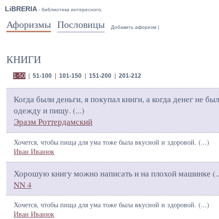
LiBRERIA
- библиотека интересного.
Афоризмы
Пословицы
Добавить афоризм
|
КНИГИ
1-50
|
51-100
|
101-150
|
151-200
|
201-212
Когда были деньги, я покупал книги, а когда денег не был
одежду и пищу. (
...
)
Эразм Роттердамский
Хочется, чтобы пища для ума тоже была вкусной и здоровой. (
...
)
Иван Иванюк
Хорошую книгу можно написать и на плохой машинке (
.
NN 4
Хочется, чтобы пища для ума тоже была вкусной и здоровой. (
...
)
Иван Иванюк