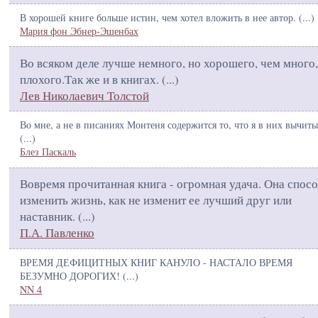
В хорошей книге больше истин, чем хотел вложить в нее автор. (
...
)
Мария фон Эбнер-Эшенбах
Во всяком деле лучше немного, но хорошего, чем много,
плохого.Так же и в книгах. (
...
)
Лев Николаевич Толстой
Во мне, а не в писаниях Монтеня содержится то, что я в них вычит
(
...
)
Блез Паскаль
Вовремя прочитанная книга - огромная удача. Она спос
изменить жизнь, как не изменит ее лучший друг или
наставник. (
...
)
П.А. Павленко
ВРЕМЯ ДЕФИЦИТНЫХ КНИГ КАНУЛО - НАСТАЛО ВРЕМЯ
БЕЗУМНО ДОРОГИХ! (
...
)
NN 4