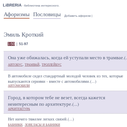
LiBRERIA
- библиотека интересного.
Афоризмы
Пословицы
Добавить афоризм
|
Эмиль Кроткий
1-50
|
51-97
Она уже обижалась, когда ей уступали место в трамвае.(
.
,
,
АВТОБУС
ТРАМВАЙ
ТРОЛЛЕЙБУС
В автомобиле сидел стандартный молодой человек из тех, которые
выпускаются сериями - вместе с автомобилями.(
...
)
АВТОМОБИЛИ
Город, в котором тебе не везет, всегда кажется
неинтересным по архитектуре.(
...
)
АРХИТЕКТУРА
Нет ничего тяжелее легких связей.(
...
)
,
БАБНИКИ
ЛОВЕЛАСЫ И БАБНИКИ