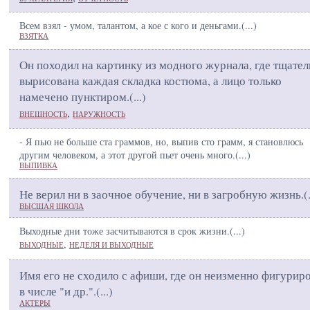
Всем взял - умом, талантом, а кое с кого и деньгами.(
...
)
ВЗЯТКА
Он походил на картинку из модного журнала, где тщате
вырисована каждая складка костюма, а лицо только
намечено пунктиром.(
...
)
,
ВНЕШНОСТЬ
НАРУЖНОСТЬ
- Я пью не больше ста граммов, но, выпив сто грамм, я становлюсь
другим человеком, а этот другой пьет очень много.(
...
)
ВЫПИВКА
Не верил ни в заочное обучение, ни в загробную жизнь.(
ВЫСШАЯ ШКОЛА
Выходные дни тоже засчитываются в срок жизни.(
...
)
,
ВЫХОДНЫЕ
НЕДЕЛЯ И ВЫХОДНЫЕ
Имя его не сходило с афиши, где он неизменно фигурир
в числе "и др.".(
...
)
АКТЕРЫ