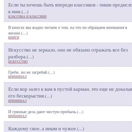
Если ты хочешь быть впереди классиков - пиши предисл
к ним.(
...
)
КЛАССИКА И КЛАССИКИ
В книгах мы жадно читаем о том, на что не обращаем внимания в
жизни.(
...
)
КНИГИ
Искусство не зеркало, оно не обязано отражать все без
разбора.(
...
)
ИСКУССТВО
Греби, но не загребай.(
...
)
КРИМИНАЛ
Если вор залез к вам в пустой карман, это еще не доказы
его бескорыстия.(
...
)
КРИМИНАЛ
И грязные дела дают чистую прибыль.(
...
)
КРИМИНАЛ
Каждому свое, а иным и чужое.(
...
)