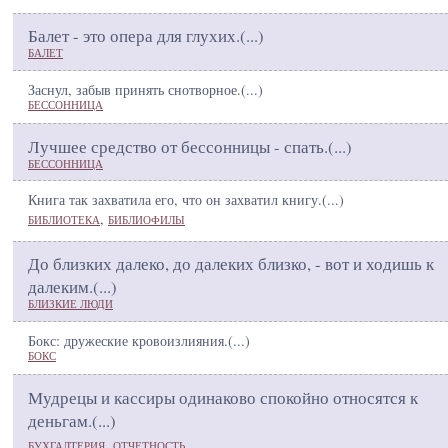
Балет - это опера для глухих.(
...
)
БАЛЕТ
Заснул, забыв принять снотворное.(
...
)
БЕССОННИЦА
Лучшее средство от бессонницы - спать.(
...
)
БЕССОННИЦА
Книга так захватила его, что он захватил книгу.(
...
)
,
БИБЛИОТЕКА
БИБЛИОФИЛЫ
До близких далеко, до далеких близко, - вот и ходишь к
далеким.(
...
)
БЛИЗКИЕ ЛЮДИ
Бокс: дружеские кровоизлияния.(
...
)
БОКС
Мудрецы и кассиры одинаково спокойно относятся к
деньгам.(
...
)
,
БУХГАЛТЕРИЯ
ОТЧЕТНОСТЬ