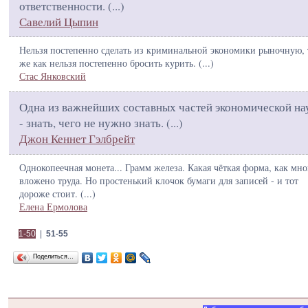
ответственности. (
...
)
Савелий Цыпин
Нельзя постепенно сделать из криминальной экономики рыночную, 
же как нельзя постепенно бросить курить. (
...
)
Стас Янковский
Одна из важнейших составных частей экономической на
- знать, чего не нужно знать. (
...
)
Джон Кеннет Гэлбрейт
Однокопеечная монета... Грамм железа. Какая чёткая форма, как мно
вложено труда. Но простенький клочок бумаги для записей - и тот
дороже стоит. (
...
)
Елена Ермолова
1-50
|
51-55
Поделиться…