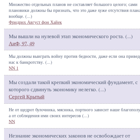
Множество отдельных планов не составляет большого целого; сами
плановики должны бы признать, что это даже хуже отсутствия план
вообще. (
...
)
Фридрих Август фон Хайек
Мы вышли на нулевой этап экономического роста. (
...
)
АиФ, 97, 49
Мы должны выиграть войну против бедности, даже если она привед
нас к банкротству. (
...
)
NN 1
Мы создали такой крепкий экономический фундамент, с
которого сдвинуть экономику нелегко. (
...
)
Сергей Крытый
Не от щедрот булочника, мясника, портного зависит наше благополу
а от соблюдения ими своих интересов (
...
)
NN
Незнание экономических законов не освобождает от