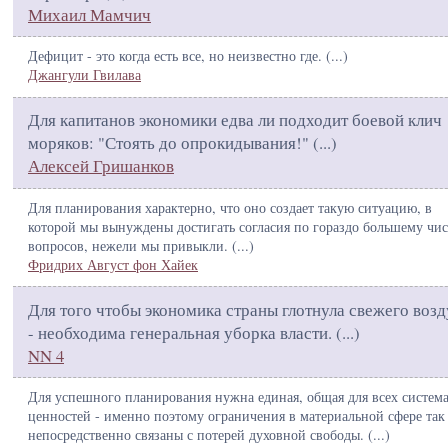
Михаил Мамчич
Дефицит - это когда есть все, но неизвестно где. (
...
)
Джангули Гвилава
Для капитанов экономики едва ли подходит боевой клич
моряков: "Стоять до опрокидывания!" (
...
)
Алексей Гришанков
Для планирования характерно, что оно создает такую ситуацию, в
которой мы вынуждены достигать согласия по гораздо большему чи
вопросов, нежели мы привыкли. (
...
)
Фридрих Август фон Хайек
Для того чтобы экономика страны глотнула свежего воз
- необходима генеральная уборка власти. (
...
)
NN 4
Для успешного планирования нужна единая, общая для всех систем
ценностей - именно поэтому ограничения в материальной сфере так
непосредственно связаны с потерей духовной свободы. (
...
)