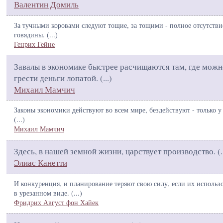
Валентин Домиль
За тучными коровами следуют тощие, за тощими - полное отсутстви
говядины. (
...
)
Генрих Гейне
Завалы в экономике быстрее расчищаются там, где можн
грести деньги лопатой. (
...
)
Михаил Мамчич
Законы экономики действуют во всем мире, бездействуют - только у 
(
...
)
Михаил Мамчич
Здесь, в нашей земной жизни, царствует производство. (
.
Элиас Канетти
И конкуренция, и планирование теряют свою силу, если их использ
в урезанном виде. (
...
)
Фридрих Август фон Хайек