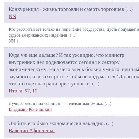
Конкуренция - жизнь торговли и смерть торговцев (
...
)
NN
Кто рассчитывает только на попечение государства, пусть подумает о
судьбе американских индейцев. (
...
)
NN 1
Куда уж еще дальше? И так уж видно, что министр
внутренних дел подключается сегодня к сектору
экономическому. На а чего здесь больно умного, или та
заумного, или захитрого, чтобы не додуматься? Да пото
что это идет на грани преступности. (
...
)
Итоги, 97, 10
Лучшее место под солнцем — теневая экономика. (
...
)
Владимир Колечицкий
Любить его было экономически накладно. (
...
)
Валерий Афонченко