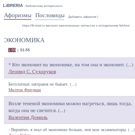
LiBRERIA
- библиотека интересного.
Афоризмы
Пословицы
Добавить афоризм
|
https://lb-total.ru
магазин оригинальных запчастеи к холодильнику liebherr.
ЭКОНОМИКА
1-50
|
51-55
* Кто экономит на экономике, на том она и экономит. (
...
)
Леонид С. Сухоруков
Бесплатных завтраков не бывает. (
...
)
Милтон Фридман
Возле теневой экономики можно нагреться, лишь тогда,
когда она не светится. (
...
)
Валентин Домиль
- Вероятно, я знал об экономике больше, чем мои экзаменаторы. (
...
)