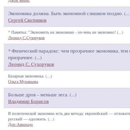
Джон Кейнс
Экономика должна. Быть экономной слишком поздно. (
...
Сергей Скотников
* Памятка: "Экономить на экономике - оч-чень не экономно! (
...
)
Леонид С.Сухоруков
* Физический парадокс: чем прозрачнее экономика, тем 
призрачнее. (
...
)
Леонид С. Сухоруков
Базарная экономика. (
...
)
Ольга Муравьева
Больше дров – меньше леса. (
...
)
Владимир Борисов
В политической экономии есть два метода: европейский — отложит
русский — одолжить. (
...
)
Дон-Аминадо