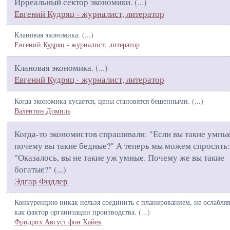
Ирреальный сектор экономики. (
...
)
Евгений Кудряц - журналист, литератор
Клановая экономика. (
...
)
Евгений Кудряц - журналист, литератор
Клановая экономика. (
...
)
Евгений Кудряц - журналист, литератор
Когда экономика кусается, цены становятся бешенными. (
...
)
Валентин Домиль
Когда-то экономистов спрашивали: "Если вы такие умные
почему вы такие бедные?" А теперь мы можем спросить:
"Оказалось, вы не такие уж умные. Почему же вы такие
богатые?" (
...
)
Эдгар Фидлер
Конкуренцию никак нельзя соединить с планированием, не ослабляя
как фактор организации производства. (
...
)
Фридрих Август фон Хайек