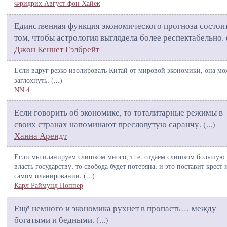
Фридрих Август фон Хайек
Единственная функция экономического прогноза состоит
том, чтобы астрология выглядела более респектабельно. 
Джон Кеннет Гэлбрейт
Если вдруг резко изолировать Китай от мировой экономики, она мо
заглохнуть. (
...
)
NN 4
Если говорить об экономике, то тоталитарные режимы в
своих странах напоминают пресловутую саранчу. (
...
)
Ханна Арендт
Если мы планируем слишком много, т. е. отдаем слишком большую
власть государству, то свобода будет потеряна, и это поставит крест 
самом планировании. (
...
)
Карл Раймунд Поппер
Ещё немного и экономика рухнет в пропасть… между
богатыми и бедными. (
...
)