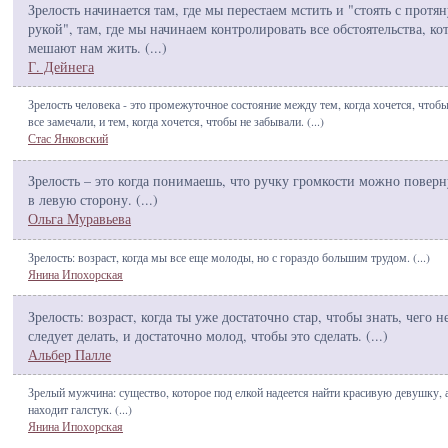
Зрелость начинается там, где мы перестаем мстить и "стоять с протя
рукой", там, где мы начинаем контролировать все обстоятельства, ко
мешают нам жить. (
...
)
Г. Дейнега
Зрелость человека - это промежуточное состояние между тем, когда хочется, чтобы
все замечали, и тем, когда хочется, чтобы не забывали. (
...
)
Стас Янковский
Зрелость – это когда понимаешь, что ручку громкости можно поверн
в левую сторону. (
...
)
Ольга Муравьева
Зрелость: возраст, когда мы все еще молоды, но с гораздо большим трудом. (
...
)
Янина Ипохорская
Зрелость: возраст, когда ты уже достаточно стар, чтобы знать, чего н
следует делать, и достаточно молод, чтобы это сделать. (
...
)
Альбер Палле
Зрелый мужчина: существо, которое под елкой надеется найти красивую девушку, 
находит галстук. (
...
)
Янина Ипохорская