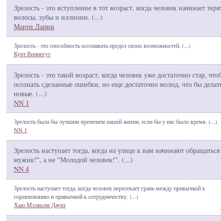
Зрелость - это вступление в тот возраст, когда человек начинает теря
волосы, зубы и иллюзии. (
...
)
Марти Ларни
Зрелость - это способность осознавать предел своих возможностей. (
...
)
Курт Воннегут
Зрелость - это такой возраст, когда человек уже достаточно стар, что
осознать сделанные ошибки, но еще достаточно молод, что бы делат
новые. (
...
)
NN 1
Зрелость была бы лучшим временем нашей жизни, если бы у нас было время. (
...
)
NN 1
Зрелость наступает тогда, когда на улице к вам начинают обращаться
мужик!", а не "Молодой человек!". (
...
)
NN 4
Зрелость наступает тогда, когда человек пересекает грань между привычкой к
соревнованию и привычкой к сотрудничеству. (
...
)
Хью Мэлколм Даунз