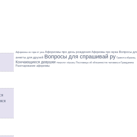
Афоризмы про день рождения
Вопросы дл
Афоризмы про мужа
Афоризмы из горе от ума
Вопросы для спрашивай ру
анкеты для друзей
Грамота образец
Кончающиеся девушки
Пословицы об обязанностях человека и Гражданина
Некролог образец
Разочарование афоризмы
ся
яся