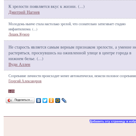
К зрелости появляется вкус к жизни. (
...
)
Дмитрий Нагиев
Молодежь нынче стала настолько зрелой, что сознательно затягивает стадию
инфантилизма. (
...
)
Лешек Кумор
Не старость является самым верным признаком зрелости, а умение н
растеряться, проснувшись на оживленной улице в центре города в
нижнем белье. (
...
)
Вуди Аллен
Созревание личности происходит менее автоматически, нежели половое созревание
Георгий Александров
1-20
Поделиться…
Добавить эту страницу в изб