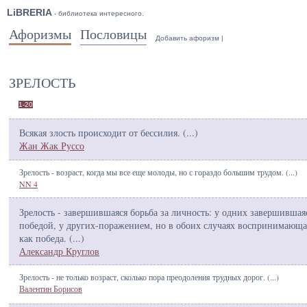
LiBRERIA
- библиотека интересного.
Афоризмы
Пословицы
Добавить афоризм
|
ЗРЕЛОСТЬ
1-20
Всякая злость происходит от бессилия. (
...
)
Жан Жак Руссо
Зрелость - возраст, когда мы все еще молоды, но с гораздо большим трудом. (
...
)
NN 4
Зрелость - завершившаяся борьба за личность: у одних завершившая
победой, у других-поражением, но в обоих случаях воспринимающа
как победа. (
...
)
Александр Круглов
Зрелость - не только возраст, сколько пора преодоления трудных дорог. (
...
)
Валентин Борисов