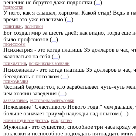
решение не берутся даже подростки.(
...
)
ПОДРОСТКИ
У него, как я слышал, харизма. Какой стыд! Ведь в н
время это уже излечимо!(
...
)
,
ПОЛИТИКИ
ПОЛИТИКИ
Бог создал мир за шесть дней; как видно, тогда еще н
было профсоюзов.(
...
)
ПРОФСОЮЗЫ
Психиатрия - это когда платишь 35 долларов в час, 
жаловаться на себя.(
...
)
,
ПСИХИАТРИЯ
ПСИХИЧЕСКИЕ БОЛЕЗНИ
Психоанализ - это когда платишь 35 долларов в час, 
беседовать с потолком.(
...
)
ПСИХОАНАЛИЗ
Честный бармен: тот, кто зарабатывает чуть-чуть ме
чем хозяин заведения.(
...
)
,
ЗАБЕГАЛОВКИ
РЕСТОРАНЫ-ЗАБЕГАЛОВКИ
Пожелание "Счастливого Нового года!" чем дальше, 
больше означает триумф надежды над опытом.(
...
)
,
НОВЫЙ ГОД И РОЖДЕСТВО
РОЖДЕСТВО
Мужчина - это существо, способное три часа кряду 
поклевки и неспособное подождать пятнадцать минут