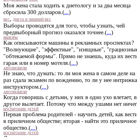
Моя жена стала ходить к диетологу и за два месяца
сбросила 300 долларов.(
...
)
,
ВЕС
ДИЕТА И ЛИШНИЙ ВЕС
Выборы проводятся для того, чтобы узнать, чей
предвыборный прогноз оказался точнее.(
...
)
ВЫБОРЫ
Как описываются машины в рекламных проспектах?
"Волнующие", "эффектные", "изящные", "грациозные
"обтекаемой формы". Прямо не знаешь, куда их вести
гараж или в номер мотеля.(
...
)
АВТОМОБИЛИ
Не знаю, что думать: то ли моя жена в самом деле на
раз сдала экзамен по вождению, то ли у нее интрижка
инструктором.(
...
)
АВТОМОБИЛИ
Когда говоришь с детьми, у них в одно ухо влетает, в
другое вылетает. Потому что между ушами нет ничег
ВОСПИТАНИЕ ДЕТЕЙ
Первая проблема родителей - научить детей, как вест
в приличном обществе; вторая - найти это приличное
общество.(
...
)
ВОСПИТАНИЕ ДЕТЕЙ