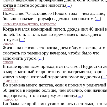
когда в газете хорошие новости.(
...
)
НОВОСТИ
Пожелание "Счастливого Нового года!" чем дальше, 
больше означает триумф надежды над опытом.(
...
)
,
НОВЫЙ ГОД И РОЖДЕСТВО
РОЖДЕСТВО
Когда начался всемирный потоп, дождь лил 40 дней 
ночей. Точь-в-точь как во время моего последнего
отпуска.(
...
)
ОТПУСК
Жизнь на пенсии - это когда днем обдумываешь, что
смотреть по телевизору вечером, чтобы было что
вспомнить утром.(
...
)
ПЕНСИЯ
В наше время всем приходится нелегко. Подростки ж
в мире, который терроризируют экстремисты; взрос
живут в мире, который терроризируют подростки.(
...
ПОДРОСТКИ
Во времена моего детства, если я просил у родителей
50 центов в неделю больше, чем обычно, они начина
подозревать, что я содержу женщину.(
...
)
ПОДРОСТКИ
Глобальные проблемы усложнились настолько, что за