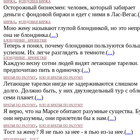
,
БИРЖА
ФОНДОВАЯ БИРЖА
Осторожный бизнесмен: человек, который забирает
деньги с фондовой биржи и едет с ними в Лас-Вегас.(
,
БИРЖА
ФОНДОВАЯ БИРЖА
Мою жену называют глупой блондинкой, но это непр
она не блондинка.(
...
)
БЛОНДИНКИ - БРЮНЕТКИ
Теперь я понял, почему блондинки пользуются бол
успехом. Их легче разглядеть в темноте.(
...
)
БЛОНДИНКИ - БРЮНЕТКИ
Каждую весну сотни людей видят летающие тарелки.
предпочитаю пить в одиночку.(
...
)
,
БРАТЬЯ ПО РАЗУМУ
НЛО И БРАТЬЯ ПО РАЗУМУ
Летающие тарелки нигде не задерживаются слишком
долго. Должно быть, у них двухнедельный тур с обл
семи планет.(
...
)
,
БРАТЬЯ ПО РАЗУМУ
НЛО И БРАТЬЯ ПО РАЗУМУ
Я верю, что на Марсе обитают разумные существа. Б
они неразумны, они прилетели бы к нам.(
...
)
,
БРАТЬЯ ПО РАЗУМУ
НЛО И БРАТЬЯ ПО РАЗУМУ
Тост за жену? Я не пью за нее - я пью из-за нее.(
...
)
,
БРУДЕРШАФТ
ТОСТ