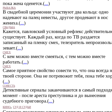
пока жена оденется.(
...
)
РЫБАЛКА
В свадебной церемонии участвуют два кольца: одно
надевают на палец невесты, другое продевают в нос
жениха.(
...
)
СВАДЬБА
Кажется, павловский условный рефлекс действительн
существует. Каждый раз, когда по ТВ раздается
записанный на пленку смех, телезритель непроизвол
зевает.(
...
)
СМЕХ
С кем можно вместе смеяться, с тем можно вместе
работать.(
...
)
СМЕХ
Самое приятное свойство совести то, что она всегда 
твоей стороне. Она не потревожит тебя, пока тебе х
(
...
)
СОВЕСТЬ
Детективные сериалы заканчиваются в самый подхо
момент - после ареста преступника и до вынесения
судебного приговора.(
...
)
,
КИНО
СУД И СУДЬИ
Согласно последним научным данным, чем выше уро