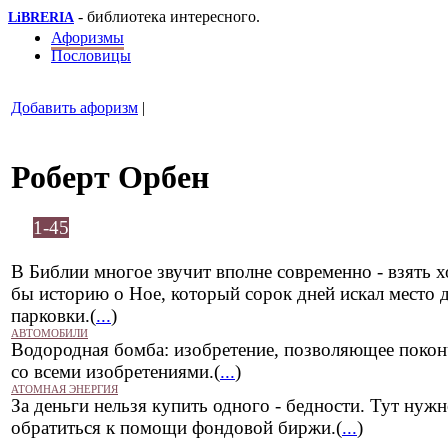
- библиотека интересного.
LiBRERIA
Афоризмы
Пословицы
Добавить афоризм
|
Роберт Орбен
1-45
В Библии многое звучит вполне современно - взять х
бы историю о Ное, который сорок дней искал место 
парковки.(
...
)
АВТОМОБИЛИ
Водородная бомба: изобретение, позволяющее покон
со всеми изобретениями.(
...
)
АТОМНАЯ ЭНЕРГИЯ
За деньги нельзя купить одного - бедности. Тут нуж
обратиться к помощи фондовой биржи.(
...
)