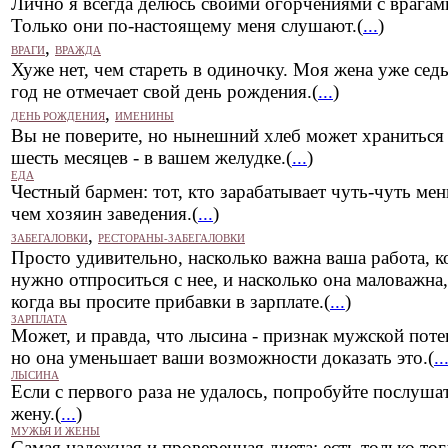
Лично я всегда делюсь своими огорчениями с врагам
Только они по-настоящему меня слушают.(
...
)
,
ВРАГИ
ВРАЖДА
Хуже нет, чем стареть в одиночку. Моя жена уже сед
год не отмечает свой день рождения.(
...
)
,
ДЕНЬ РОЖДЕНИЯ
ИМЕНИНЫ
Вы не поверите, но нынешний хлеб может храниться
шесть месяцев - в вашем желудке.(
...
)
ЕДА
Честный бармен: тот, кто зарабатывает чуть-чуть ме
чем хозяин заведения.(
...
)
,
ЗАБЕГАЛОВКИ
РЕСТОРАНЫ-ЗАБЕГАЛОВКИ
Просто удивительно, насколько важна ваша работа, к
нужно отпроситься с нее, и насколько она маловажна,
когда вы просите прибавки в зарплате.(
...
)
ЗАРПЛАТА
Может, и правда, что лысина - признак мужской поте
но она уменьшает ваши возможности доказать это.(
..
ЛЫСИНА
Если с первого раза не удалось, попробуйте послуша
жену.(
...
)
МУЖЬЯ И ЖЕНЫ
Самая надежная и проверенная диета: есть только тог